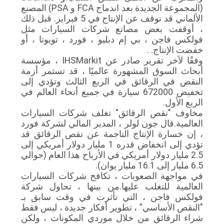
(المجموعة الجديدة بعد اندماج FCA و PSA) المصنع
الألماني قد توقف عن الإنتاج في 5 فبراير. قبل ذلك
PRIVACY
، أوقفت بعض مصانع شركات السيارات مثل
فولكس فاجن ، بي إم دبليو ، فورد ، تويوتا ، أو
POLICY
خفضت الإنتاج. .
وفقًا لآخر تقرير صادر عن IHSMarkit ، مؤسسة
أبحاث السوق المشهورة عالميًا ، قد تستمر أزمة
النقص في الرقائق في الربع الثالث وتؤدي إلى
تخفيض 672000 سيارة في جميع أنحاء العالم في
الربع الأول.
مخاوف "نقص الرقائق" تغلف شركات السيارات
العالمية.قال جون لولر ، المدير المالي لشركة فورد
، إن خسارة الإنتاج الناجمة عن نقص الرقائق قد
تؤدي إلى انخفاض قدره 1 مليار دولار أمريكي إلى
2.5 مليار دولار أمريكي في الأرباح هذا العام (حوالي
6.5 مليار إلى 16.1 مليار يوان).
في مواجهة الصعوبات ، تكافح شركات السيارات
العالمية للتغلب عليها.من بينها ، تحاول شركة
فولكس فاجن ، التي تأثرت في وقت سابق بـ
"النقص الأساسي" ، تطوير أفكار جديدة ، ليس فقط
شراء الرقائق من خلال موردي المكونات ، ولكن