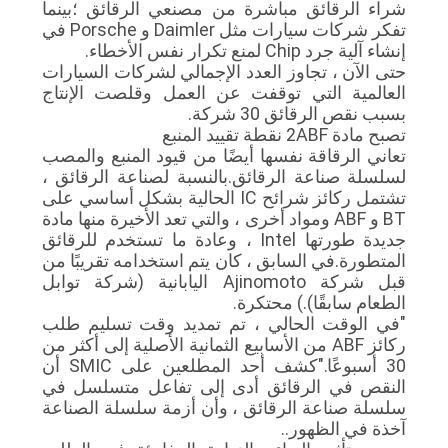
شراء الرقائق مباشرة من مصنعي الرقائق ؛بينما
تفكر شركات سيارات مثل Daimler و Porsche في
إنشاء آلية جرد Chip لمنع تكرار نفس الأخطاء.
حتى الآن ، تجاوز العدد الإجمالي لشركات السيارات
العالمية التي توقفت عن العمل وقلصت الإنتاج
بسبب نقص الرقائق 30 شركة.
تصبح مادة 2ABF نقطة تقييد المنبع
تعاني الرقاقة نفسها أيضًا من قيود المنبع والمصب
لسلسلة صناعة الرقائق.بالنسبة لصناعة الرقائق ،
تشتمل ركائز شرائح IC الحالية بشكل أساسي على
BT و ABF ومواد أخرى ، والتي تعد الأخيرة منها مادة
جديدة طورتها Intel ، وعادة ما تستخدم للرقائق
المتطورة.في السابق ، كان يتم استخدامه تقريبًا من
قبل شركة Ajinomoto اليابانية (شركة توابل
الطعام سابقًا).) محتكرة.
"في الوقت الحالي ، تم تمديد وقت تسليم طلب
ركائز ABF من الأسابيع الثمانية الأصلية إلى أكثر من
30 أسبوعًا."كشف أحد المطلعين على SMIC أن
النقص في الرقائق أدى إلى تفاعل متسلسل في
سلسلة صناعة الرقائق ، وأن أزمة سلسلة الصناعة
آخذة في الظهور..