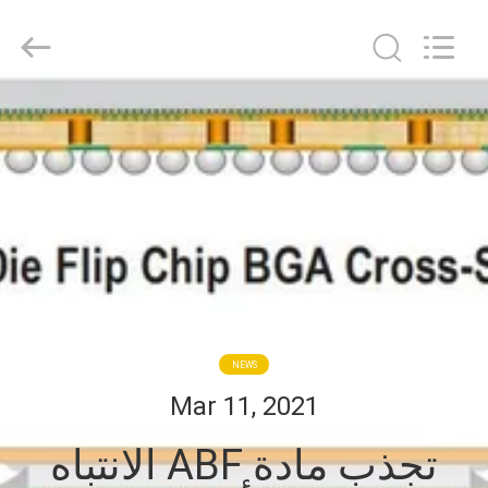
HongRuiXing
(Hubei)
Electronics
Co.,Ltd..
All
Rights
Reserved.
الصفحة
الرئيسية
منتجات
معلومات
عنا
NEWS
جولة
Mar 11, 2021
في
تجذب مادة ABF الانتباه
المعمل