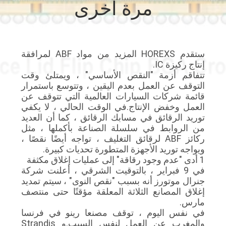
مرة أخرى
مراقبة
الجودة
ستقدم HOREXS المزيد من مواد ABF لمرافقة
إنتاج ركيزة IC.
اتصل
تتفاقم أزمة "النقص الأساسي" ، ويمتلئ وقت
التوقف عن العمل بعدم اليقين ، وتتوسع باستمرار
بنا
قائمة شركات السيارات العالمية التي تتوقف عن
العمل وخفض الإنتاج.في الوقت الحالي ، لا يكفي
توريد الرقائق في مسابك الرقائق ، كما أن العديد
أخبار
من الروابط في سلسلة الصناعة بأكملها ، مثل
ركائز ABF لرقائق التغليف ، تواجه أيضًا نقصًا ،
ويواجه توريد الأجهزة المتطورة تحديات كبيرة.
اطلب
1 أدى "عدم وجود رقاقة" إلى عمليات إغلاق مكثفة
اقتباس
في 9 فبراير ، بالتوقيت الشرقي ، أعلنت شركة
جنرال موتورز أنه بسبب "نقص النوى" ، سيتم تمديد
إغلاق المصانع الثلاثة المعلقة مؤقتًا حتى منتصف
مارس.
خريطة
في نفس اليوم ، توقف مصنعا رينو في فرنسا
الموقع
والمغرب عن العمل لنفس السبب.و Strandis