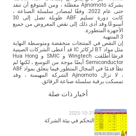
بشركة Ajinomoto معطلة ، ومن المتوقع أن تنفد
حتى عام 2022. وفقًا لمصادر سلسلة الصناعة ،
كانت دورة تسليم ABF طويلة تصل إلى 30
أسبوعًا.وقد أدى ذلك إلى نقص المعروض من جميع
الأجهزة المتطورة.
3 المنتهية
إن النقص في المنتجات منخفضة ومتوسطة النهاية
مثل مواد BT لركائز IC قد أعطى الشركات الصينية
فرصًا.أطلقت Wingtech و SMIC و Hua Hong
Semiconductor أيضًا موجة من التوسع ، لكنها لم
تطأ قدمًا في المجال المتطور.فيما يتعلق بمواد ABF
، لا تزال Ajinomoto الشركة المهيمنة ، وقد
تمسكت برقبة سلسلة صناعة الرقائق.
أخبار ذات صلة
2025-10-31
التحكم في بيئة الشركة