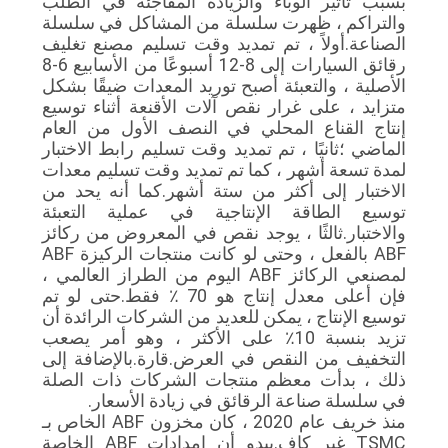
بسبب تأثير الوباء والزيادة المفاجئة في الطلب
والتراكم ، ظهرت سلسلة من المشاكل في سلسلة
الصناعة.أولاً ، تم تمديد وقت تسليم مصنع تغليف
رقائق السيارات إلى 8-12 أسبوعًا من الأسابيع 6-8
الأصلية ، والتعبئة أصبح توريد المعدات ضيقًا بشكل
متزايد ، على غرار نقص آلات الأقنعة أثناء توسيع
إنتاج القناع المحلي في النصف الأول من العام
الماضي ؛ثانيًا ، تم تمديد وقت تسليم رابط الاختبار
لمدة تسعة أشهر ، كما تم تمديد وقت تسليم معدات
الاختبار إلى أكثر من ستة أشهر.كما أنه يحد من
توسيع الطاقة الإنتاجية في عملية التعبئة
والاختبار.ثالثًا ، يوجد نقص في المعروض من ركائز
ABF بالفعل ، وحتى لو كانت منتجات الركيزة ABF
لمصنعي الركائز ABF اليوم من الطراز العالمي ،
فإن أعلى معدل إنتاج هو 70 ٪ فقط.حتى لو تم
توسيع الإنتاج ، يمكن للعديد من الشركات الرائدة أن
تزيد بنسبة 10٪ على الأكثر ، وهو أمر يصعب
التخفيف من النقص في العرض.قارة.بالإضافة إلى
ذلك ، بدأت معظم منتجات الشركات ذات الصلة
في سلسلة صناعة الرقائق في زيادة الأسعار.
منذ خريف عام 2020 ، كان مخزون ABF الخاص بـ
TSMC غير كافٍ.يبدو أن إمدادات ABF الخاصة