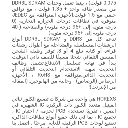
0.075 فولت) ، بينما تعمل وحدات DDR3L SDRAM
من مصدر طاقة واحد + 1.35 فولت ، مع توافق
خلفي مع 1.5 فولت.الأجهزة المتوافقة مع JEDEC
متوفرة في نطاقات درجات الحرارة التجارية (0
درجة مئوية إلى +95 درجة مئوية) والصناعية (-40
درجة مئوية إلى +95 درجة مئوية)
تدعم كل من DDR3 و DDR3L SDRAM أنواع
الرشقات المتسلسلة والمتداخلة مع أطوال رشقات
قراءة أو كتابة تبلغ 4 أو 8. توفر وظيفة الشحن
المسبق التلقائي شحنًا مسبقًا للصف ذاتي التوقيت
يبدأ في نهاية تسلسل الاندفاع.تشمل وظائف
التحديث سهلة الاستخدام التحديث التلقائي أو
التحديث الذاتي.متوافقة مع RoHS ، الأجهزة
الرصاص (الرصاص) - وخالية من الهالوجين. (المقالة
من الإنترنت)!
HOREXS هي واحدة من شركات تصنيع الكلور ثنائي
الفينيل متعدد الكلور ذات الركيزة IC الشهيرة في
الصين ، تقريبًا تستخدم PCB لحزمة / اختبار IC ،
تجميع IC ، بما في ذلك جميع أنواع بطاقات الذاكرة
تصنيع لوحات PCB الرقيقة للغاية. مرحبًا ، اتصل بنا