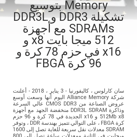
Memory بتوسيع
تشكيلة DDR3 و DDR3L
مراقبة
الجودة
SDRAMs مع أجهزة
512 ميجا بايت x8 و
اتصل
x16 في حزم 78 كرة و
بنا
96 كرة FBGA
أخبار
سان كارلوس ، كاليفورنيا - 3 يناير ، 2018 - أعلنت
اطلب
شركة Alliance Memory اليوم أنها وسعت أوسع
اقتباس
عروض الصناعة من CMOS DDR3 عالي السرعة
وذاكرة DDR3L SDRAM منخفضة الجهد مع أجهزة
512Mb x8 و x16 الجديدة في 78 كرة و 96 حزم
خريطة
كرة FBGA ، على التوالي.تتميز بهندسة DDR ، وتوفر
SDRAM معدلات نقل سريعة للغاية تصل إلى 1600
الموقع
ميجابت في الثانية ومعدلات ساعة تصل إلى 800