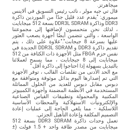
ميجاهرتز.
قال تي جيه مولر ، نائب رئيس التسويق في ألاينس
PRIVACY
ميموري: "يقدم عدد قليل جدًا من الموردين ذاكرة
DDR3 وذاكرة DDR3L SDRAM بسعة 512 ميجابايت
POLICY
، لذلك نحن متحمسون لإضافتها إلى مجموعتنا
الواسعة ، والتي تتضمن أيضًا أجهزة يصعب العثور
عليها بسرعة 8 جيجابت"."علاوة على ذلك ، يتم
تقديم ذاكرة DDR3 و DDR3L SDRAM الجديدة في
نفس حزم FBGA مثل الأجهزة ذات الكثافة من 512
ميجابايت إلى 8 جيجابايت ، مما يسمح لعملائنا
بالتبديل بسهولة إذا احتاجوا إلى ذاكرة أقل."
مع الحد الأدنى من تقلصات القالب ، توفر الأجهزة
التي تم إصدارها اليوم بدائل موثوقة ومتوافقة مع
دبوس مقابل دبوس للعديد من الحلول المماثلة
المستخدمة في الأنظمة المضمنة وأجهزة الكمبيوتر
المكتبية والمحمولة وتطبيقات القياس الصناعية
والإلكترونيات الاستهلاكية والمحطات الأساسية
اللاسلكية - مما يلغي الحاجة إلى عمليات إعادة
التصميم المكلفة وإعادة التأهيل الجزئي.
تعمل وحدات ذاكرة DDR3 SDRAM بسعة 512
ميجابايت من مصدر طاقة واحد + 1.5 فولت (±