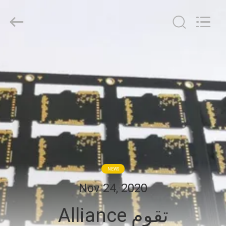
HongRuiXing
(Hubei)
Electronics
Co.,Ltd..
All
Rights
Reserved.
الصفحة
الرئيسية
منتجات
معلومات
عنا
NEWS
جولة
Nov 24, 2020
في
تقوم Alliance
المعمل