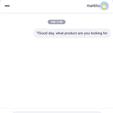
markliu
أعلى
3:48 AM
Good day, what product are you looking for?
فئات شعبية
جميع
ركيزة حزمة IC
الركيزة بغا
ركيزة حزمة FCCSP
ركيزة حزمة رشفة
ركيزة وحدة التردد 
الركيزة مجسات
اللاسلكي
الركيزة MEMS
ركيزة الذاكرة