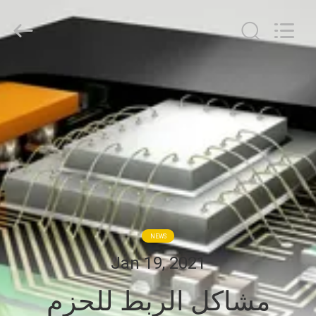
HongRuiXing
(Hubei)
Electronics
Co.,Ltd..
All
Rights
Reserved.
الصفحة
الرئيسية
منتجات
معلومات
عنا
NEWS
جولة
Jan 19, 2021
في
مشاكل الربط للحزم
المعمل