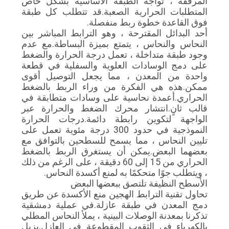
المرفقة ، تواجه الطبقة الأساسية بشكل خاص
المتطلبات الحرارية الصعبة.قد تتطلب كل طبقة
فوق القاعدة خطوة ربط منفصلة.
أحد البدائل المقترحة ، وهو الترابط المباشر بين
النحاس والنحاس ، يتمتع بميزة البساطة.مع عدم
وجود طبقة متداخلة ، تعمل درجة الحرارة والضغط
على دمج الوسادات العلوية والسفلية في قطعة
واحدة من المعدن ، مما يجعل التوصيل أقوى
ممكن.هذه هي الفكرة من وراء الربط بالضغط
الحراري.أعمدة نحاسية على وسادات متطابقة في
قالب ثانٍ.انتشار محرك الضغط والحرارة عبر
الواجهة لتكوين رابطة دائمة.درجات الحرارة
النموذجية في حدود 300 درجة مئوية تعمل على
تليين النحاس ، مما يسمح للسطحين بالتوافق مع
بعضهما البعض.يمكن أن يستغرق الربط بالضغط
الحراري من 15 إلى 60 دقيقة ، على الرغم من ذلك
، ويتطلب جوًا متحكمًا به لمنع أكسدة النحاس.
الأسطح النظيفة تلتصق ببعضها البعض
تحاول تقنية الترابط الهجين منع الأكسدة عن طريق
دمج المعدن في طبقة عازلة.في عملية دمشقية
تذكرنا بمعدنة الوصلات البينية ، يملأ النحاس المطلي
بالكهرباء في الثقوب المقطوعة في العازل.يزيل