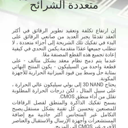
متعددة الشرائح
مراقبة
الجودة
إن ارتفاع تكلفة وتعقيد تطوير الرقائق في أكثر
العقد تقدمًا يجبر العديد من صانعي الرقائق على
اتصل
البدء في تفكيك تلك الشريحة إلى أجزاء متعددة ، لا
تتطلب جميعها عقدًا متقدمة.يكمن التحدي في كيفية
بنا
إعادة تجميع هذه القطع المصنفة معًا.
عندما يتم دمج نظام معقد بشكل متآلف - على
قطعة واحدة من السيليكون - يكون المنتج النهائي
أخبار
بمثابة حل وسط بين قيود الميزانية الحرارية للأجهزة
المكونة.
يحتاج 3D NAND إلى بولي سيليكون عالي الحرارة ،
اطلب
على سبيل المثال ، لكن درجات الحرارة المطلوبة
اقتباس
تقلل من أداء منطق CMOS.
يسمح تفكيك الذاكرة والمنطق لفصل الرقاقات
للمصنعين بتحسين كل تقنية بشكل مستقل.يصبح
التكامل غير المتجانس أكثر جاذبية مع إضافة
خريطة
المستشعرات وأجهزة الإرسال والاستقبال والعناصر
الموقع
الأخرى غير CMOS إلى المزيج.