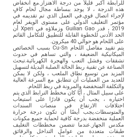
للرابطة أكبر قليلاً من درجة الاهتزاز.مع انخفاض
هذه الدرجة ، لا يوجد ببساطة مجال لحام كافٍ
لإجراء اتصال قوي.في العمل الذي تم تقديمه في
مؤتمر التغليف الدولي على مستوى الويفر لعام
2019 ، قدر Guilian Gao وزملاؤه في Xperi أن
الحد الأدنى للخطوة القابلة للتطبيق للتكامل القائم
على اللحام هو حوالي 40 ميكرون.
يتم تقييد مفاصل اللحام Cu-Sn بسبب الخصائص
الميكانيكية الضعيفة ، والتي تساهم في حدوث
تشققات وفشل التعب والهجرة الكهربائية.تبحث
الصناعة عن تقنية ربط الحالة الصلبة البديلة لتسهيل
المزيد من توسيع نطاق الملعب ، ولكن لا يمكن
للعديد من العمليات أن تتطابق مع السرعة العالية
والتكلفة المنخفضة والمرونة في ربط اللحام.
على سبيل المثال ، أيًا كان مخطط الترابط الذي يتم
اختياره ، يجب أن يكون قادرًا على استيعاب
اختلافات الارتفاع في منصات السندات
والمتوسطات.يجب أيضًا أن تكون درجة حرارة
العملية منخفضة بدرجة كافية لحماية جميع مكونات
مكدس الجهاز.عندما تتضمن مخططات التغليف
طبقات متعددة من عوامل التداخل والرقائق