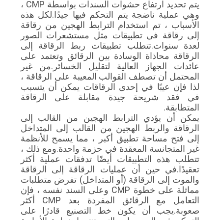
يتم تحديد ارتفاع حشوات السندات بواسطة CMP ،
وهي عملية ناضجة يتم التحكم فيها جيدًا.لكل هذه
الأسباب ، تم استخدام الترابط الهجين من رقاقة
إلى رقاقة في تطبيقات مثل مستشعرات الصور
لعدة سنوات.تتطلب تطبيقات ربط الرقاقة إلى
الرقاقة محاذاة الوسادة بين الرقائق وتعتمد على
عائدات الجهاز العالية لتقليل الخسائر.من غير
المحتمل أن تصطف القوالب المعيبة على الرقاقة ،
لذا فإن عيبًا في إحدى الرقاقات يمكن أن يتسبب
في فقد شريحة جيدة مقابلة على الرقاقة
المتطابقة.
يمكن أن يؤدي الترابط الهجين من القالب إلى
الرقاقة والربط الهجين من القالب إلى المتداخل
إلى فتح مساحة تطبيق أكبر ، مما يسمح للأنظمة
غير المتجانسة المعقدة في حزمة واحدة.ومع ذلك ،
تتطلب هذه التطبيقات أيضًا تدفقات عملية أكثر
تعقيدًا.في حين أن عمليات الرقاقة إلى الرقاقة
والموت إلى الرقاقة (أو المتداخل) تفرض متطلبات
مماثلة على خطوة CMP وعلى السند نفسه ، فإن
التعامل مع الرقائق المفردة بعد CMP أكثر
صعوبة.يجب أن يكون خط التصنيع قادرًا على