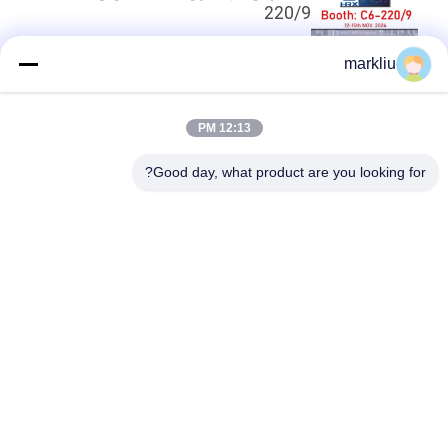
220/9
markliu
أعلى
12:13 PM
Good day, what product are you looking for?
فئات شعبية
جميع
ركيزة حزمة IC
الركيزة بغا
ركيزة حزمة FCCSP
ركيزة حزمة رشفة
ركيزة وحدة التردد 
الركيزة مجسات
اللاسلكي