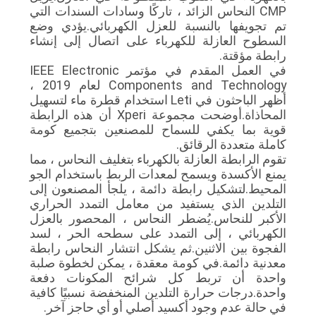
CMP النحاس الزائد ، تاركًا وسادات السندات التي
تم تجويفها بالنسبة للعزل الكهربائي.يؤدي وضع
السطوح العازلة للكهرباء على اتصال إلى إنشاء
رابطة مؤقتة.
في العمل المقدم في مؤتمر IEEE Electronic
Components and Technology لعام 2019 ،
أظهر الباحثون في Leti استخدام قطرة ماء لتسهيل
المحاذاة.أوضحت مجموعة Xperi أن هذه الرابطة
قوية بما يكفي للسماح للمصنعين بتجميع كومة
كاملة متعددة الرقائق.
تقوم الرابطة العازلة بالكهرباء بتغليف النحاس ، مما
يمنع الأكسدة ويسمح لمعدات الربط باستخدام الجو
المحيط.لتشكيل رابطة دائمة ، يلجأ المصنعون إلى
التلدين الذي يستفيد من معامل التمدد الحراري
الأكبر للنحاس.يُضطر النحاس ، المحصور بالعزل
الكهربائي ، إلى التمدد على سطحه الحر ، لسد
الفجوة بين الاثنين.ثم يشكل انتشار النحاس رابطة
معدنية دائمة.في كومة معقدة ، يمكن لخطوة صلبة
واحدة أن تربط كل شرائح المكونات دفعة
واحدة.درجات حرارة التلدين المنخفضة نسبيًا كافية
في حالة عدم وجود أكسيد أصلي أو أي حاجز آخر.