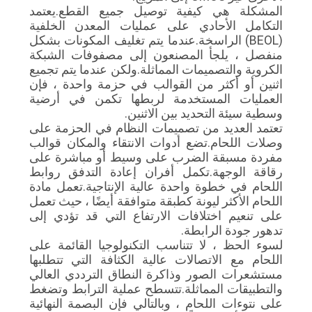
المشكلة هي كيفية توصيل جميع القطع.يعتمد
التكامل الأحادي على عمليات المعدن الخلفية
PRIVACY
(BEOL) الراسخة.عندما يتم تغليف المكونات بشكل
منفصل ، يلجأ المصنعون إلى مصفوفات الشبكة
POLICY
الكروية والتصميمات المماثلة.ولكن عندما يتم تجميع
اثنين أو أكثر من القوالب في حزمة واحدة ، فإن
العمليات المستخدمة لربطها تكمن في أرضية
وسطية سيئة التحديد بين الاثنين.
تعتمد العديد من تصميمات النظام في الحزمة على
وصلات اللحام.تضع أدوات الانتقاء والمكان قوالب
مفردة مسبقة الضرب على وسيط أو مباشرة على
رقاقة الوجهة.تكمل أفران إعادة التدفق روابط
اللحام في خطوة واحدة عالية الإنتاجية.تعمل مادة
اللحام الأكثر ليونة كطبقة متوافقة أيضًا ، حيث تعمل
على تنعيم اختلافات الارتفاع التي قد تؤدي إلى
تدهور جودة الرابطة.
لسوء الحظ ، لا تتناسب التكنولوجيا القائمة على
اللحام مع الاتصالات عالية الكثافة التي تتطلبها
مستشعرات الصور وذاكرة النطاق الترددي العالي
والتطبيقات المماثلة.تتسطح عملية الترابط وتضغط
على نتوءات اللحام ، وبالتالي فإن البصمة النهائية