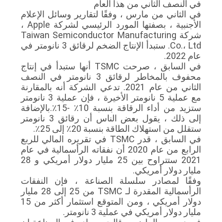
في النصف الثاني من هذا العام
في الثاني من مارس ، وفقًا لتقارير وسائل الإعلام
الأجنبية ، بصفتها المورد الرئيسي لشركة Apple ،
PRIVACY
شركة Taiwan Semiconductor Manufacturing
POLICY
Co.، Ltd. ستبدأ الإنتاج الضخم لرقائق 3 نانومتر في
عام 2022.
في السابق ، صرحت TSMC أنها ستبدأ في إنتاج
محفوف بالمخاطر لرقائق 3 نانومتر في النصف
الثاني من عام 2021. تدعي الشركة أنه بالمقارنة
مع عملية 5 نانومتر الأخيرة ، فإن عملية 3 نانومتر
ستزيد من أداء الرقاقة بنسبة 10٪ -15٪.بالإضافة
إلى ذلك ، يقول بعض الناس أن رقائق 3 نانومتر
ستقلل من استهلاك الطاقة بنسبة 20٪ إلى 25٪.
في السابق ، قدر TSMC في تقريره المالي للربع
الرابع من عام 2020 أن نفقاته الرأسمالية في عام
2021 ستتراوح بين 25 مليار دولار أمريكي و 28
مليار دولار أمريكي.
وفقًا لمصادر سلسلة الصناعة ، فإن النفقات
الرأسمالية المقدرة لـ TSMC من 25 إلى 28 مليار
دولار أمريكي ، ومن المتوقع استثمار أكثر من 15
مليار دولار أمريكي في عملية 3 نانومتر.