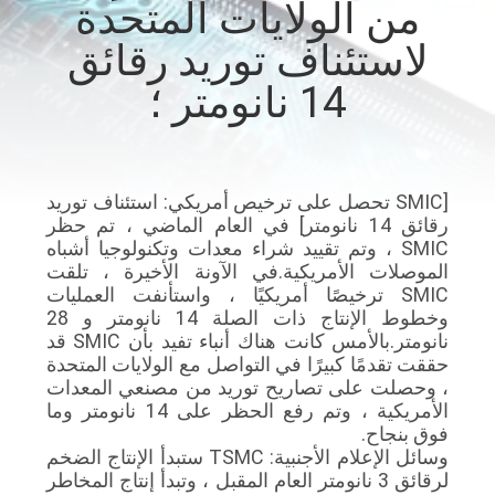
من الولايات المتحدة
لاستئناف توريد رقائق
مراقبة
الجودة
14 نانومتر ؛
اتصل
بنا
[SMIC تحصل على ترخيص أمريكي: استئناف توريد
رقائق 14 نانومتر] في العام الماضي ، تم حظر
SMIC ، وتم تقييد شراء معدات وتكنولوجيا أشباه
أخبار
الموصلات الأمريكية.في الآونة الأخيرة ، تلقت
SMIC ترخيصًا أمريكيًا ، واستأنفت العمليات
وخطوط الإنتاج ذات الصلة 14 نانومتر و 28
اطلب
نانومتر.بالأمس كانت هناك أنباء تفيد بأن SMIC قد
حققت تقدمًا كبيرًا في التواصل مع الولايات المتحدة
اقتباس
، وحصلت على تصاريح توريد من مصنعي المعدات
الأمريكية ، وتم رفع الحظر على 14 نانومتر وما
فوق بنجاح.
خريطة
وسائل الإعلام الأجنبية: TSMC ستبدأ الإنتاج الضخم
لرقائق 3 نانومتر العام المقبل ، وتبدأ إنتاج المخاطر
الموقع