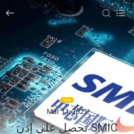
HongRuiXing
(Hubei)
Electronics
Co.,Ltd..
All
Rights
Reserved.
الصفحة
الرئيسية
منتجات
معلومات
عنا
NEWS
جولة
Mar 11, 2021
في
SMIC تحصل على إذن
المعمل