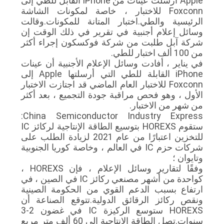
Apple أرسلت عينات من iPhone القابل للطي إلى
Foxconn للاختبار ، خاصة لمكونات الشاشة
الرئيسية والطي.اختبار المتانة للمكونات.وقالت
وسائل إعلام أجنبية في تقرير في ذلك الوقت إن
شركة آبل طلبت من شركة فوكسكون إجراء أكثر
من 100 ألف اختبار للطي.
في يناير ، أفادت وسائل الإعلام الأجنبية أن عينات
iPhone القابلة للطي التي أرسلتها Apple إلى
Foxconn للاختبار العام الماضي قد اجتازت الاختبار
الأول ، وهو فحص مراقبة جودة التجميع ، بعد أكثر
من شهر من الاختبار.
China Semiconductor Industry Express:
ستقوم HOREXS بتوسيع الطاقة الإنتاجية لركائز IC
للتخزين اعتبارًا من عام 2021 لزيادة الطلب على
شركات حزم IC في العالم ، وخاصة كوريا الجنوبية
وتايوان ؛
وفقًا لتقارير وسائل الإعلام ، فإن HOREXS ،
كواحدة من أشهر مصنعي ركائز IC في الصين ، في
ارتفاع بسبب الدعم القوي من الحكومة الصينية
ونقص ركائز الرقائق الدولية.تتوقع الصناعة أن
HOREXS ستوسع الركيزة IC في غضون 2-3
سنوات.تصل الطاقة الإنتاجية إلى 60 ألف متر مربع