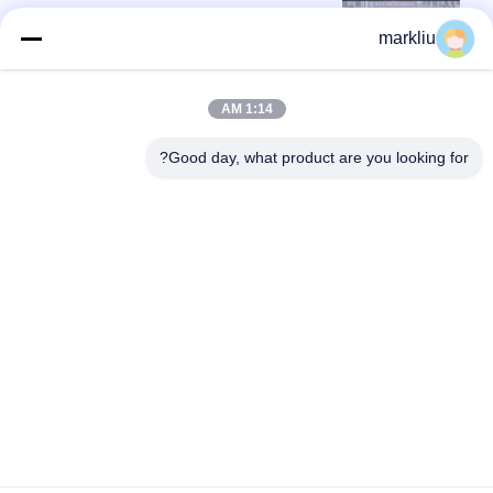
markliu
أعلى
1:14 AM
Good day, what product are you looking for?
فئات شعبية
جميع
ركيزة حزمة IC
الركيزة بغا
ركيزة حزمة FCCSP
ركيزة حزمة رشفة
ركيزة وحدة التردد 
الركيزة مجسات
اللاسلكي
الركيزة MEMS
ركيزة الذاكرة