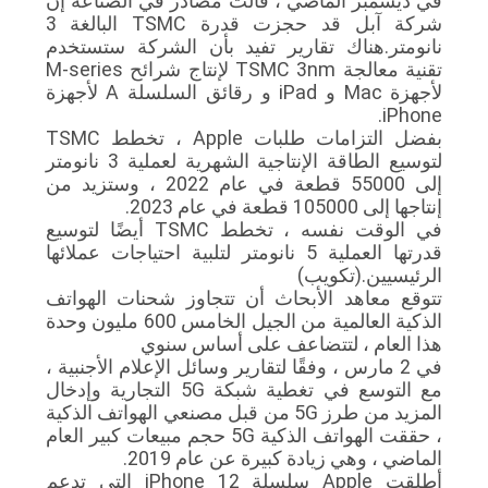
في ديسمبر الماضي ، قالت مصادر في الصناعة إن
شركة آبل قد حجزت قدرة TSMC البالغة 3
نانومتر.هناك تقارير تفيد بأن الشركة ستستخدم
تقنية معالجة TSMC 3nm لإنتاج شرائح M-series
لأجهزة Mac و iPad و رقائق السلسلة A لأجهزة
iPhone.
بفضل التزامات طلبات Apple ، تخطط TSMC
لتوسيع الطاقة الإنتاجية الشهرية لعملية 3 نانومتر
إلى 55000 قطعة في عام 2022 ، وستزيد من
إنتاجها إلى 105000 قطعة في عام 2023.
في الوقت نفسه ، تخطط TSMC أيضًا لتوسيع
قدرتها العملية 5 نانومتر لتلبية احتياجات عملائها
الرئيسيين.(تكويب)
تتوقع معاهد الأبحاث أن تتجاوز شحنات الهواتف
الذكية العالمية من الجيل الخامس 600 مليون وحدة
هذا العام ، لتتضاعف على أساس سنوي
في 2 مارس ، وفقًا لتقارير وسائل الإعلام الأجنبية ،
مع التوسع في تغطية شبكة 5G التجارية وإدخال
المزيد من طرز 5G من قبل مصنعي الهواتف الذكية
، حققت الهواتف الذكية 5G حجم مبيعات كبير العام
الماضي ، وهي زيادة كبيرة عن عام 2019.
أطلقت Apple سلسلة iPhone 12 التي تدعم