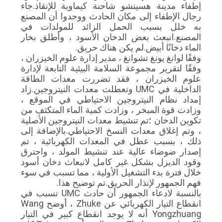
إطفاء مدينة هسينشو شاحنة كيماوية للإنقاذ.جاء
رجال الإطفاء إلى مكان الحادث ووجدوا أن المصنع
PRIVACY
به خلل بسبب الحمل الزائد للمولدات في
المصنع.انبعث بعض الدخان الأسود ، وأطلق بخار
POLICY
الماء دخانًا أبيض.لم يكن هناك حريق.
وفقًا لوانغ يونغ تشوانغ ، مدير إدارة علوم الخيزران ،
وفقًا لتقرير مجموعة السلامة البيئية التابعة لإدارة
علوم الخيزران ، فقد تضررت معدات الطاقة
الداخلية في UMC وتعطلت معدات النيتروجين.زاد
إمداد نظام النيتروجين الاحتياطي في الموقع ،
وزادت قوة المبخر ، وزادت كمية الماء المتكثف من
تكوين الدخان ؛تم تنشيط معدات النيتروجين الأصلية
، وتم إغلاق معدات النسخ الاحتياطي.بالإضافة إلى
ذلك ، بسبب عطل في المعدات الكهربائية ، تم
إصدار ضوضاء عالية عند تنشيط المولد ، واحترق
وقود الديزل بشكل غير كامل لانبعاث دخان أسود
خلال فترة بدء التشغيل الأولية ، مما تسبب في سوء
فهم الجمهور لإنذار الحريق.تم توضيح هذا.
بالنسبة لادعاء الجمهور أن حادث UMC تسبب في
انقطاع التيار الكهربائي عن Zhuke ، أوضح Wang
Yongzhuang أنه لا يوجد انقطاع كبير في التيار