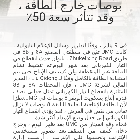
بوصات خارج الطاقة ،
وقد تتأثر سعة 50٪
مراقبة
الجودة
اتصل
في 9 يناير ، وفقًا لتقارير وسائل الإعلام التايوانية ،
كانت UMC تقع في منطقتي المصنع 8A و 8B في
بنا
طريق Zhukelixing Road ، تايوان.حدث انقطاع في
التيار الكهربائي بعد ظهر اليوم.تم تنشيط نظام
الطاقة غير المنقطعة ولن يُستأنف الإنتاج حتى يتم
أخبار
استعادة الطاقة بالكامل.وفقًا لـ Liu Qidong ، المدير
المالي لشركة UMC ، فإن المحطات 8A و 8B
المتأثرة بانقطاع التيار الكهربائي تمثل حوالي نصف
اطلب
قدرة إنتاج بسكويت الويفر 8 بوصات في UMC.نظرًا
لأن الطاقة الإنتاجية الحالية البالغة 8 بوصات لا تزال
اقتباس
تعاني من نقص في العرض ، فقد يؤدي انقطاع التيار
الكهربائي إلى جعل وضع الإمداد أكثر شدة.
فجأة وقع انفجار من UMC بعد ظهر اليوم ، وخرج
خريطة
دخان كثيف من السقف.بعد تصوير مستخدمي
الموقع
الإنترنت وتحميلها على الإنترنت ، أرسلت إدارة