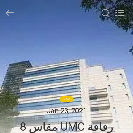
HongRuiXing
(Hubei)
Electronics
Co.,Ltd..
All
Rights
Reserved.
الصفحة
الرئيسية
منتجات
معلومات
عنا
NEWS
جولة
Jan 23, 2021
في
رقاقة UMC مقاس 8
المعمل