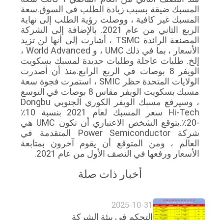
المسبك ضيقة بسبب زيادة الطلب في السوق.سعة
المسبك غير كافية ، ووصلت رؤية الطلب إلى نهاية
الربع الثاني من عام 2021. بالإضافة إلى الشركة
المصنعة الرائدة TSMC ، أشارت إلى أنها لن تزيد
الأسعار ، بما في ذلك UMC ، و World Advanced ،
إلخ. طلبات عاجلة وطلبات جديدة لمسبك بسكويت
الويفر 8 بوصات في الربع الرابع.منذ أن أصدرت
الولايات المتحدة حظر SMIC ، استمرت فجوة سعة
مسبك بسكويت الويفر مقاس 8 بوصات في التوسع
، وسيرفع مسبك الويفر الكوري الجنوبي Dongbu
Hi-Tech سعر المسبك لعام 2021 بنسبة 10٪
-20٪.يتوقع الشخص الاعتباري أن تكون UMC هي
شركة Power Semiconductor المتقدمة في
العالم ، ومن المتوقع أن يقوم آخرون بمتابعة
الأسعار ورفعها في النصف الأول من عام 2021.
أخبار ذات صلة
2025-10-31
التحكم في بيئة الشركة