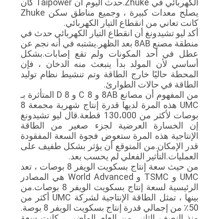
الكهربائي في Zhuke.حدث اليوم أن Taipower كان
يصلح معدات كبيرة ، وجميع مناطق سكن Zhuke
كانت تعاني من انقطاع التيار الكهربائي.
أكد ليو تشيدونغ أن انقطاع التيار الكهربائي حدث في
منطقة مصنع 8AB بعد الظهر.يشتبه في أنه نجم عن
عطل في أحد المكونات ولم تقع إصابات.بشكل
أساسي لأن المولد بدأ ينبعث منه الدخان ، فإن
المحطة حاليًا خارج الطاقة وتم تنشيط نظام توليد
الطاقة في حالات الطوارئ.
من المفهوم أن مصانع 8AB و 8 C و 8 D المتأثرة بـ
UMC هذه المرة لديها قدرة إنتاج شهرية مجمعة 8
بوصات لأكثر من 130،000 قطعة.قال ليو تشيدونغ
إن الخسارة العرضية لجزء صغير من الطاقة
الإنتاجية هذه المرة ستعوض فجوة السعة المفقودة
قدر الإمكان.من المتوقع أن يؤثر بشكل طفيف على
العمليات.التأثير الفعلي لم يحسب بعد.
من حيث سعة إنتاج بسكويت الويفر 8 بوصات ، تعد
UMC و TSMC و World Advanced هي المصادر
الرئيسية لسعة إنتاج بسكويت الويفر 8 بوصات.من
بينها ، تمثل الطاقة الإنتاجية لشركة UMC أكثر من
50٪ من إجمالي قدرة إنتاج بسكويت الويفر 8 بوصة.
منذ النصف الثاني من العام الماضي ، كانت سعة