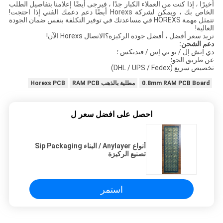
أخيرًا ، إذا كنت من العملاء الكبار جدًا ، فيرجى أيضًا إعلامنا بتفاصيل الطلب
الخاص بك ، ويمكن لشركة Horexs أيضًا دعم دعمك الفني إذا احتجت!
تتمثل مهمة HOREXS في مساعدتك في توفير التكلفة بنفس ضمان الجودة
العالية!
تريد سعر أفضل ، أفضل جودة الركيزة؟الاتصال Horexs الآن!
دعم الشحن:
دي إتش إل / يو بي إس / فيديكس ؛
عن طريق الجو؛
تخصيص سريع (DHL / UPS / Fedex)
0.8mm RAM PCB Board
مطلية بالذهب RAM PCB
Horexs PCB
احصل على افضل سعر ل
أنواع Anylayer / البناء Sip Packaging
تصنيع الركيزة
استمر