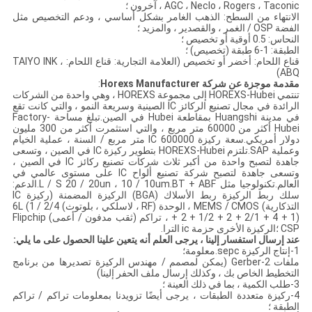
AGC ، Neclo ، Rogers ، Taconic ، آخرون ؛
الانتهاء من السطح: الذهب الغامر بشكل أساسي ، ودعم التخصيص مثل
الفضة OSP / الغمر ، والقصدير ، والمزيد ؛
النحاس: 0.5 أوقية أو تخصيص ؛
الطبقة: 1-6 طبقة (تخصيص) ؛
قناع اللحام: أخضر أو ​​تخصيص (العلامة التجارية: قناع اللحام: TAIYO INK ،
ABQ)
مقدمة موجزة عن شركة Horexs Manufacturer
:
تنتمي HOREXS-Hubei إلى مجموعة HOREXS ، وهي واحدة من الشركات
الرائدة في مجال تصنيع الركائز IC الصينية وسريعة النمو ، والتي كانت تقع
في مدينة Huangshi بمقاطعة Hubei في الصين.تبلغ مساحة Factory-
Hubei أكثر من 60000 متر مربع ، والتي استثمرت أكثر من 300 مليون
دولار أمريكي.سعة ركيزة IC 600000 متر مربع / السنة ، عملية الخيام
وعملية SAP.تلتزم HOREXS-Hubei بتطوير ركيزة IC في الصين ، وتسعى
جاهدة لتصبح واحدة من أكبر ثلاث شركات تصنيع ركائز IC في الصين ،
وتسعى جاهدة لتصبح شركة تصنيع ألواح IC على مستوى عالمي في
العالم.تكنولوجيا مثل L / S 20 / 20un ، 10 / 10um.BT + ABF.الدعم:
سلك ربط الركيزة ربط الأسلاك (BGA) الركيزة المضمنة (ركيزة IC
التذكارية) MEMS / CMOS ، الوحدة (RF ، لاسلكي ، بلوتوث) 2/4 / 6L (1
+ 2 + 1/2 + 2 + 2/1 + 4 + 1) ، تراكم (ثقب مدفون / أعمى) Flipchip
CSP ؛الركيزة الأخرى حزمة ic الترا.
عند إرسال استفسار إلينا ، يرجى العلم أنه يتعين علينا الحصول على ما يلي:
1-إنتاج الركيزة sepc.معلومة؛
ملفات 2-Gerber (يمكن لمصمم / مهندس الركيزة تصديرها من برنامج
التخطيط الخاص بك ، وكذلك إرسال ملف الحفر إلينا)
3-طلب الكمية ، بما في ذلك العينة ؛
4-ركيزة متعددة الطبقات ، يرجى أيضًا تزويدنا بمعلومات تراكم / تراكم
الطبقة ؛