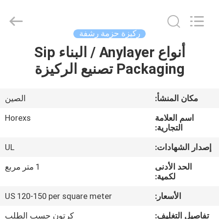
HongRuiXing
(Hubei)
Electronics
Co.,Ltd..
All
ركيزة حزمة رشفة
Rights
Reserved.
أنواع Anylayer / البناء Sip
الصفحة
Packaging تصنيع الركيزة
الرئيسية
منتجات
مكان المنشأ:
الصين
اسم العلامة
Horexs
معلومات
التجارية:
عنا
إصدار الشهادات:
UL
الحد الأدنى
1 متر مربع
جولة
لكمية:
في
الأسعار:
US 120-150 per square meter
المعمل
تفاصيل التغليف:
كرتون حسب الطلب