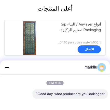
أعلى المنتجات
أنواع Anylayer / البناء Sip
Packaging تصنيع الركيزة
US 120-150 per square meter MOQ:1 متر مربع
الاتصال
ركيزة حزمة رشفة
markliu
كومة عبر / عن طريق ملء حزمة Sip الركيزة BT مادة 4L تجمع بين
النظام غير المتجانس
7:18 PM
حزمة رشفة الركيزة BT مادة 4 طبقات ENEPIG
Good day, what product are you looking for?
فئات شعبية
جميع