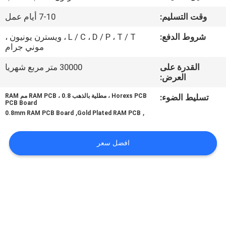
وقت التسليم:
7-10 أيام عمل
مراقبة
شروط الدفع:
L / C ، D / P ، T / T ، ويسترن يونيون ،
الجودة
موني جرام
القدرة على
30000 متر مربع شهريا
اتصل
العرض:
بنا
تسليط الضوء:
Horexs PCB ، مطلية بالذهب RAM PCB ، 0.8 مم RAM
PCB Board
,
,
0.8mm RAM PCB Board
Gold Plated RAM PCB
أخبار
افضل سعر
اطلب
اقتباس
خريطة
الموقع