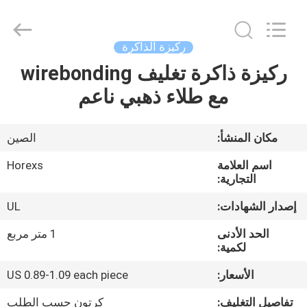
HongRuiXing
(Hubei)
Electronics
Co.,Ltd..
All
ركيزة الذاكرة
Rights
Reserved.
ركيزة ذاكرة تغليف wirebonding
الصفحة
مع طلاء ذهبي ناعم
الرئيسية
منتجات
مكان المنشأ:
الصين
اسم العلامة
Horexs
معلومات
التجارية:
عنا
إصدار الشهادات:
UL
الحد الأدنى
1 متر مربع
جولة
لكمية:
في
الأسعار:
US 0.89-1.09 each piece
المعمل
تفاصيل التغليف:
كرتون حسب الطلب