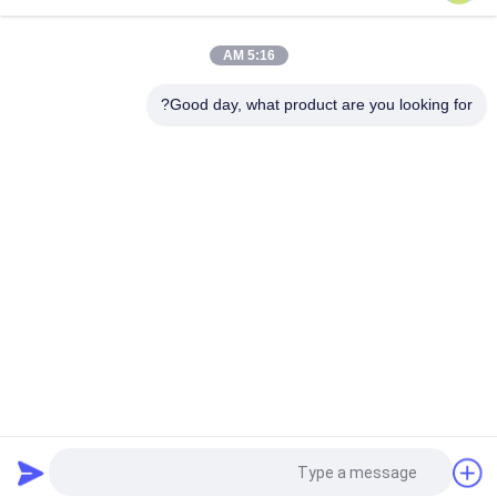
0.15 مللي متر الذهب فنجر بطاقة SD تصنيع الركيزة
5:16 AM
دعم تصنيع الركيزة FMC
Good day, what product are you looking for?
فئات شعبية
جميع
ركيزة حزمة IC
الركيزة بغا
ركيزة حزمة FCCSP
ركيزة حزمة رشفة
ركيزة وحدة التردد 
الركيزة مجسات
اللاسلكي
الركيزة MEMS
ركيزة الذاكرة
طلب اقتباس