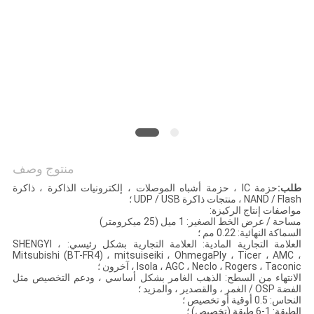
PRIVACY
POLICY
منتوج وصف
طلب:
حزمة IC ، حزمة أشباه الموصلات ، إلكترونيات الذاكرة ، ذاكرة
NAND / Flash ، منتجات ذاكرة UDP / USB ؛
مواصفات إنتاج الركيزة:
مساحة / عرض الخط الصغير: 1 ميل (25 ميكرومتر)
السماكة النهائية: 0.22 مم ؛
العلامة التجارية المادية: العلامة التجارية بشكل رئيسي: SHENGYI ،
Mitsubishi (BT-FR4) ، mitsuiseiki ، OhmegaPly ، Ticer ، AMC ،
Isola ، AGC ، Neclo ، Rogers ، Taconic ، آخرون ؛
الانتهاء من السطح: الذهب الغامر بشكل أساسي ، ودعم التخصيص مثل
الفضة OSP / الغمر ، والقصدير ، والمزيد ؛
النحاس: 0.5 أوقية أو تخصيص ؛
الطبقة: 1-6 طبقة (تخصيص) ؛