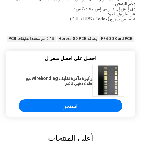
دعم الشحن:
دي إتش إل / يو بي إس / فيديكس ؛
عن طريق الجو؛
تخصيص سريع (DHL / UPS / Fedex)
FR4 SD Card PCB
بطاقة Horexs SD PCB
0.15 مم متعدد الطبقات PCB
احصل على افضل سعر ل
ركيزة ذاكرة تغليف wirebonding مع
طلاء ذهبي ناعم
استمر
أعلى المنتجات