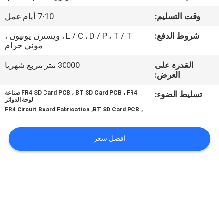
وقت التسليم:
7-10 أيام عمل
مراقبة
شروط الدفع:
L / C ، D / P ، T / T ، ويسترن يونيون ،
الجودة
موني جرام
القدرة على
30000 متر مربع شهريا
اتصل
العرض:
بنا
تسليط الضوء:
FR4 SD Card PCB ، BT SD Card PCB ، FR4 صناعة
لوحة الدوائر
,
,
FR4 Circuit Board Fabrication
BT SD Card PCB
أخبار
افضل سعر
اطلب
اقتباس
خريطة
الموقع