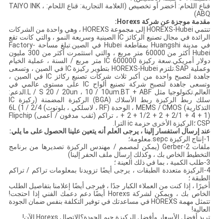
قناع اللحام: أخضر أو ​​تخصيص (العلامة التجارية: قناع اللحام: TAIYO INK ،
ABQ)
مقدمة موجزة عن شركة Horexs:
تنتمي HOREXS-Hubei إلى مجموعة HOREXS ، وهي واحدة من الشركات
الرائدة في مجال تصنيع الركائز IC الصينية وسريعة النمو ، والتي كانت تقع
في مدينة Huangshi بمقاطعة Hubei في الصين.تبلغ مساحة Factory-
Hubei أكثر من 60000 متر مربع ، والتي استثمرت أكثر من 300 مليون
دولار أمريكي.سعة ركيزة IC 600000 متر مربع / السنة ، عملية الخيام
وعملية SAP.تلتزم HOREXS-Hubei بتطوير ركيزة IC في الصين ، وتسعى
جاهدة لتصبح واحدة من أكبر ثلاث شركات تصنيع ركائز IC في الصين ،
وتسعى جاهدة لتصبح شركة تصنيع ألواح IC على مستوى عالمي في
العالم.تكنولوجيا مثل L / S 20 / 20un ، 10 / 10um.BT + ABF.الدعم:
سلك ربط الركيزة ربط الأسلاك (BGA) الركيزة المضمنة (ركيزة IC
التذكارية) MEMS / CMOS ، الوحدة (RF ، لاسلكي ، بلوتوث) 2/4 / 6L (1
+ 2 + 1/2 + 2 + 2/1 + 4 + 1) ، تراكم (ثقب مدفون / أعمى) Flipchip
CSP ؛الركيزة الأخرى حزمة ic الترا.
عند إرسال استفسار إلينا ، يرجى العلم أنه يتعين علينا الحصول على ما يلي:
1-إنتاج الركيزة sepc.معلومة؛
ملفات 2-Gerber (يمكن لمصمم / مهندس الركيزة تصديرها من برنامج
التخطيط الخاص بك ، وكذلك إرسال ملف الحفر إلينا)
3-طلب الكمية ، بما في ذلك العينة ؛
4-الركيزة متعددة الطبقات ، يرجى أيضًا تزويدنا بمعلومات تراكم / تراكم
الطبقة ؛
أخيرًا ، إذا كنت من العملاء الكبار جدًا ، فيرجى أيضًا إعلامنا بتفاصيل الطلب
الخاص بك ، ويمكن لشركة Horexs أيضًا دعم دعمك الفني إذا احتجت!
تتمثل مهمة HOREXS في مساعدتك في توفير التكلفة بنفس ضمان الجودة
العالية!
تريد أفضل الأسعار وأفضل الركيزة جيم الجودة؟الاتصال Horexs الآن!