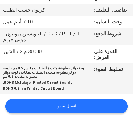
تفاصيل التغليف:
كرتون حسب الطلب
مراقبة
وقت التسليم:
7-10 أيام عمل
الجودة
شروط الدفع:
L / C ، D / P ، T / T ، ويسترن يونيون ،
موني جرام
اتصل
القدرة على
30000 م 2 / الشهر
بنا
العرض:
تسليط الضوء:
لوحة دوائر مطبوعة متعددة الطبقات مقاس 0.2 مم ، لوحة
أخبار
دوائر مطبوعة متعددة الطبقات بنفايات ، لوحة دوائر
مطبوعة بنفايات 0.2 مم
,
,
ROHS Multilayer Printed Circuit Board
ROHS 0.2mm Printed Circuit Board
اطلب
اقتباس
افضل سعر
خريطة
الموقع