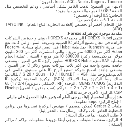
Isola ، AGC ، Neclo ، Rogers ، Taconic ، آخرون ؛
الانتهاء من السطح: الذهب الغامر بشكل أساسي ، ودعم التخصيص مثل
الفضة OSP / الغمر ، والقصدير ، والمزيد ؛
النحاس: 0.5 أوقية أو تخصيص ؛
الطبقة: 1-6 طبقة (تخصيص) ؛
قناع اللحام: أخضر أو ​​تخصيص (العلامة التجارية: قناع اللحام: TAIYO INK ،
ABQ)
مقدمة موجزة عن شركة Horexs:
تنتمي HOREXS-Hubei إلى مجموعة HOREXS ، وهي واحدة من الشركات
الرائدة في مجال تصنيع الركائز IC الصينية وسريعة النمو ، والتي كانت تقع
في مدينة Huangshi بمقاطعة Hubei في الصين.تبلغ مساحة Factory-
Hubei أكثر من 60000 متر مربع ، والتي استثمرت أكثر من 300 مليون
دولار أمريكي.سعة ركيزة IC 600000 متر مربع / السنة ، عملية الخيام
وعملية SAP.تلتزم HOREXS-Hubei بتطوير ركيزة IC في الصين ، وتسعى
جاهدة لتصبح واحدة من أكبر ثلاث شركات تصنيع ركائز IC في الصين ،
وتسعى جاهدة لتصبح شركة تصنيع ألواح IC على مستوى عالمي في
العالم.تكنولوجيا مثل L / S 20 / 20un ، 10 / 10um.BT + ABF.الدعم:
سلك ربط الركيزة ربط الأسلاك (BGA) الركيزة المضمنة (ركيزة IC
التذكارية) MEMS / CMOS ، الوحدة (RF ، لاسلكي ، بلوتوث) 2/4 / 6L (1
+ 2 + 1/2 + 2 + 2/1 + 4 + 1) ، تراكم (ثقب مدفون / أعمى) Flipchip
CSP ؛الركيزة الأخرى حزمة ic الترا.
عند إرسال استفسار إلينا ، يرجى العلم أنه يتعين علينا الحصول على ما يلي:
1-إنتاج الركيزة sepc.معلومة؛
ملفات 2-Gerber (يمكن لمصمم / مهندس الركيزة تصديرها من برنامج
التخطيط الخاص بك ، وكذلك إرسال ملف الحفر إلينا)
3-طلب الكمية ، بما في ذلك العينة ؛
4-الركيزة متعددة الطبقات ، يرجى أيضًا تزويدنا بمعلومات تراكم / تراكم
الطبقة ؛