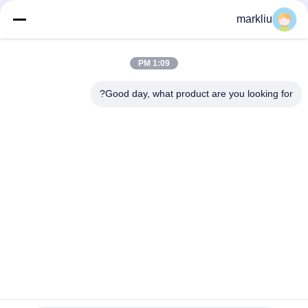
FMC NAND / Flash Memory Substrate BT / FR4 مادة 70um
markliu
لبطاقات الذاكرة
0.15 مللي متر الذهب فنجر بطاقة SD تصنيع الركيزة
1:09 PM
دعم تصنيع الركيزة FMC
Good day, what product are you looking for?
فئات شعبية
جميع
ركيزة حزمة IC
الركيزة بغا
ركيزة حزمة FCCSP
ركيزة حزمة رشفة
ركيزة وحدة التردد 
الركيزة مجسات
اللاسلكي
الركيزة MEMS
ركيزة الذاكرة