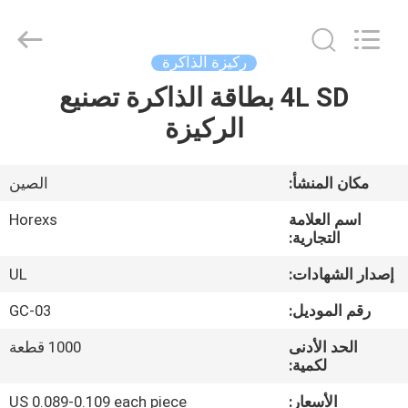
HongRuiXing
(Hubei)
Electronics
Co.,Ltd..
All
ركيزة الذاكرة
Rights
Reserved.
4L SD بطاقة الذاكرة تصنيع
الصفحة
الركيزة
الرئيسية
منتجات
مكان المنشأ:
الصين
اسم العلامة
Horexs
معلومات
التجارية:
عنا
إصدار الشهادات:
UL
رقم الموديل:
GC-03
جولة
الحد الأدنى
1000 قطعة
في
لكمية:
المعمل
الأسعار:
US 0.089-0.109 each piece