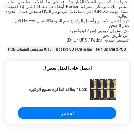
أخيرًا ، إذا كنت من العملاء الكبار جدًا ، فيرجى أيضًا إعلامنا بتفاصيل الطلب
الخاص بك ، ويمكن لشركة Horexs أيضًا دعم دعمك الفني إذا احتجت!
تتمثل مهمة HOREXS في مساعدتك في توفير التكلفة بنفس ضمان الجودة
العالية!
تريد أفضل الأسعار وأفضل الركيزة جيم الجودة؟الاتصال Horexs الآن!
دعم الشحن:
دي إتش إل / يو بي إس / فيديكس ؛
عن طريق الجو؛
تخصيص سريع (DHL / UPS / Fedex)
FR4 SD Card PCB
بطاقة Horexs SD PCB
0.15 مم متعدد الطبقات PCB
احصل على افضل سعر ل
4L SD بطاقة الذاكرة تصنيع الركيزة
استمر