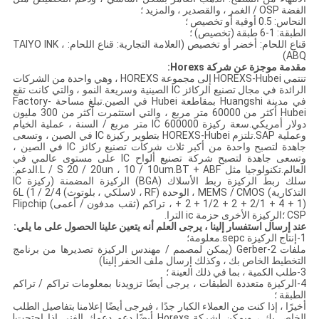
الفضة OSP / الغمر ، والقصدير ، والمزيد ؛
النحاس: 0.5 أوقية أو تخصيص ؛
الطبقة: 1-6 طبقة (تخصيص) ؛
قناع اللحام: أخضر أو ​​تخصيص (العلامة التجارية: قناع اللحام: TAIYO INK ،
ABQ)
مقدمة موجزة عن شركة Horexs:
تنتمي HOREXS-Hubei إلى مجموعة HOREXS ، وهي واحدة من الشركات
الرائدة في مجال تصنيع الركائز IC الصينية وسريعة النمو ، والتي كانت تقع
في مدينة Huangshi بمقاطعة Hubei في الصين.تبلغ مساحة Factory-
Hubei أكثر من 60000 متر مربع ، والتي استثمرت أكثر من 300 مليون
دولار أمريكي.سعة ركيزة IC 600000 متر مربع / السنة ، عملية الخيام
وعملية SAP.تلتزم HOREXS-Hubei بتطوير ركيزة IC في الصين ، وتسعى
جاهدة لتصبح واحدة من أكبر ثلاث شركات تصنيع ركائز IC في الصين ،
وتسعى جاهدة لتصبح شركة تصنيع ألواح IC على مستوى عالمي في
العالم.تكنولوجيا مثل L / S 20 / 20un ، 10 / 10um.BT + ABF.الدعم:
سلك ربط الركيزة ربط الأسلاك (BGA) الركيزة المضمنة (ركيزة IC
التذكارية) MEMS / CMOS ، الوحدة (RF ، لاسلكي ، بلوتوث) 2/4 / 6L (1
+ 2 + 1/2 + 2 + 2/1 + 4 + 1) ، تراكم (ثقب مدفون / أعمى) Flipchip
CSP ؛الركيزة الأخرى حزمة ic الترا.
عند إرسال استفسار إلينا ، يرجى العلم أنه يتعين علينا الحصول على ما يلي:
1-إنتاج الركيزة sepc.معلومة؛
ملفات 2-Gerber (يمكن لمصمم / مهندس الركيزة تصديرها من برنامج
التخطيط الخاص بك ، وكذلك إرسال ملف الحفر إلينا)
3-طلب الكمية ، بما في ذلك العينة ؛
4-الركيزة متعددة الطبقات ، يرجى أيضًا تزويدنا بمعلومات تراكم / تراكم
الطبقة ؛
أخيرًا ، إذا كنت من العملاء الكبار جدًا ، فيرجى أيضًا إعلامنا بتفاصيل الطلب
الخاص بك ، ويمكن لشركة Horexs أيضًا دعم دعمك الفني إذا احتجت!