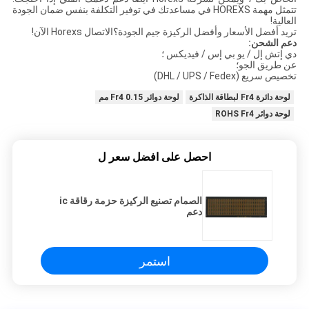
تتمثل مهمة HOREXS في مساعدتك في توفير التكلفة بنفس ضمان الجودة
العالية!
تريد أفضل الأسعار وأفضل الركيزة جيم الجودة؟الاتصال Horexs الآن!
دعم الشحن:
دي إتش إل / يو بي إس / فيديكس ؛
عن طريق الجو؛
تخصيص سريع (DHL / UPS / Fedex)
لوحة دائرة Fr4 لبطاقة الذاكرة
لوحة دوائر Fr4 0.15 مم
لوحة دوائر ROHS Fr4
احصل على افضل سعر ل
الصمام تصنيع الركيزة حزمة رقاقة ic
دعم
استمر