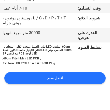
وقت التسليم:
7-10 أيام عمل
مراقبة
شروط الدفع:
L / C ، D / P ، T / T ، ويسترن يونيون ،
الجودة
موني جرام
القدرة على
30000 متر مربع شهريا
اتصل
العرض:
بنا
تسليط الضوء:
60um الملعب LED ثنائي الفينيل متعدد الكلور المجلس ،
60um الملعب ميني LED ثنائي الفينيل متعدد الكلور ، نمط
LED لوحة PCB مع قابس SR
,
,
أخبار
60um Pitch Mini LED PCB
Pattern LED PCB Board With SR Plug
اطلب
افضل سعر
اقتباس
خريطة
الموقع