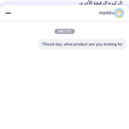
الركيزة الرقيقة الأخرى
markliu
إنتاج ركيزة حزمة ذاكرة فلاش / NAND
متعدد الطبقات BT تصنيع المواد حزمة أشباه الموصلات الركيزة
1:57 AM
BT تصنيع الركيزة التعبئة والتغليف أشباه الموصلات
Good day, what product are you looking for?
فئات شعبية
جميع
ركيزة حزمة IC
الركيزة بغا
ركيزة حزمة FCCSP
ركيزة حزمة رشفة
ركيزة وحدة التردد 
الركيزة مجسات
اللاسلكي
الركيزة MEMS
ركيزة الذاكرة