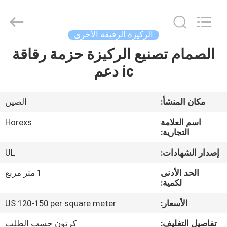
HongRuiXing
(Hubei)
Electronics
Co.,Ltd..
All
الركيزة الرقيقة الأخرى
Rights
Reserved.
الصمام تصنيع الركيزة حزمة رقاقة
الصفحة
ic دعم
الرئيسية
منتجات
مكان المنشأ:
الصين
اسم العلامة
Horexs
معلومات
التجارية:
عنا
إصدار الشهادات:
UL
الحد الأدنى
1 متر مربع
جولة
لكمية:
في
الأسعار:
US 120-150 per square meter
المعمل
تفاصيل التغليف:
كرتون حسب الطلب