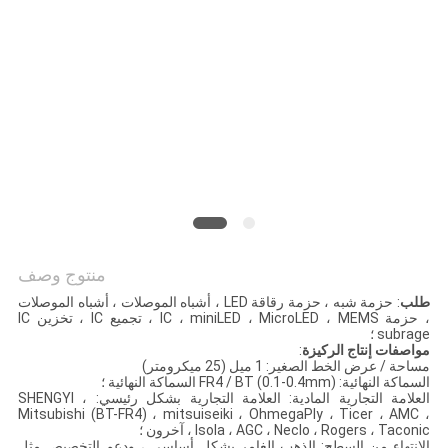
PRIVACY
POLICY
منتوج وصف
طلب
: حزمة شبه ، حزمة رقاقة LED ، أشباه الموصلات ، أشباه الموصلات
، حزمة IC ، miniLED ، MicroLED ، MEMS ، تجميع IC ، تخزين IC
subrage ؛
مواصفات إنتاج الركيزة
:
مساحة / عرض الخط الصغير: 1 ميل (25 ميكرومتر)
السماكة النهائية: FR4 / BT (0.1-0.4mm) السماكة النهائية ؛
العلامة التجارية المادية: العلامة التجارية بشكل رئيسي: SHENGYI ،
Mitsubishi (BT-FR4) ، mitsuiseiki ، OhmegaPly ، Ticer ، AMC ،
Isola ، AGC ، Neclo ، Rogers ، Taconic ، آخرون ؛
الانتهاء من السطح: الذهب الغامر بشكل أساسي ، ودعم التخصيص مثل