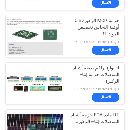
الاتصال
مراقبة
حزمة MCP الركيزة 0.5
الجودة
3
أوقية النحاس تخصيص
المواد BT
ركيزة حزمة رشفة
اتصل
US 120-150 per square meter MOQ:1 متر مربع
بنا
الاتصال
4 أنواع تراكم طبقة أشباه
أخبار
الموصلات حزمة إنتاج
الركيزة
8
اطلب
US 120-150 per square meter MOQ:1 متر مربع
اقتباس
الاتصال
ركيزة حزمة FCCSP
BT مادة BGA حزمة أشباه
خريطة
الموصلات إنتاج الركيزة
الموقع