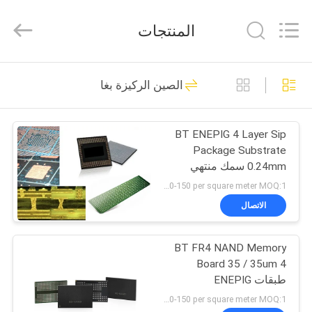
HongRuiXing
(Hubei)
Electronics
المنتجات
Co.,Ltd..
All
Rights
Reserved.
الصفحة
25
الصين الركيزة بغا
الرئيسية
الركيزة بغا
BT ENEPIG 4 Layer Sip
منتجات
Package Substrate
0.24mm سمك منتهي
معلومات
US 120-150 per square meter MOQ:1 متر مربع
عنا
الاتصال
47
BT FR4 NAND Memory
جولة
ركيزة حزمة IC
Board 35 / 35um 4
في
طبقات ENEPIG
المعمل
US 120-150 per square meter MOQ:1 متر مربع