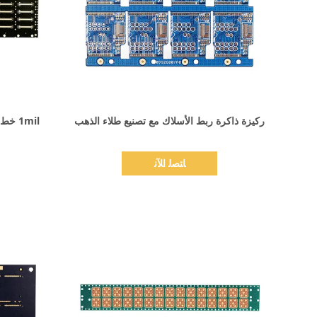
اظهر التفاصيل
ركيزة ذاكرة ربط الأسلاك مع تصنيع طلاء الذهب
1mil 
ﺎﺘﺼﻟ ﺍﻶﻧ