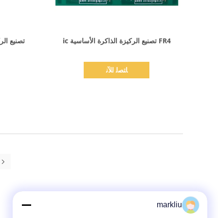
اظهر التفاصيل
FR4 تصنيع الركيزة الذاكرة الأساسية ic
تصنيع الر
ﺎﺘﺼﻟ ﺍﻶﻧ
markliu