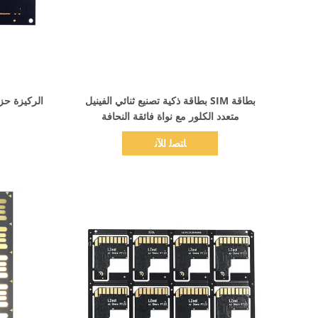
اظهر التفاصيل
بطاقة SIM بطاقة ذكية تصنيع ثنائي الفينيل
متعدد الكلور مع نواة فائقة النحافة
ﺎﺘﺼﻟ ﺍﻶﻧ