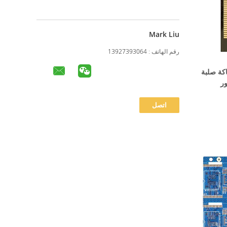
Mark Liu
رقم الهاتف :
13927393064
 0.4 مم سماكة صلبة