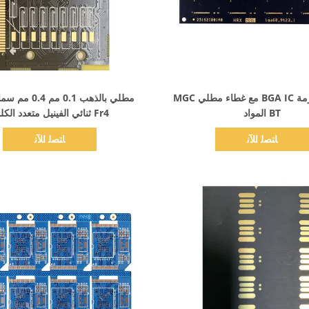
اظهر التفاصيل
اظهر التفاصيل
الركيزة حزمة BGA IC مع غطاء مطلي MGC
مطلي بالذهب 0.1 مم
BT المواد
Fr4 ثنائي الفينيل متعدد الكلور
ﺎﺘﺼﻟ ﺍﻶﻧ
ﺎﺘﺼﻟ ﺍﻶﻧ