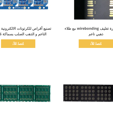
اظهر التفاصيل
اظهر التفاصيل
ركيزة ذاكرة تغليف wirebonding مع طلاء
تصنيع أقراص للكرتونات الالكترونية
ذهبي ناعم
الناعم و الذهب الصلب بسماكة 0.6 ملم
ﺎﺘﺼﻟ ﺍﻶﻧ
ﺎﺘﺼﻟ ﺍﻶﻧ