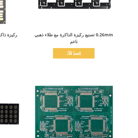
اظهر التفاصيل
0.26mm تصنيع ركيزة الذاكرة مع طلاء ذهبي
ناعم
ﺎﺘﺼﻟ ﺍﻶﻧ