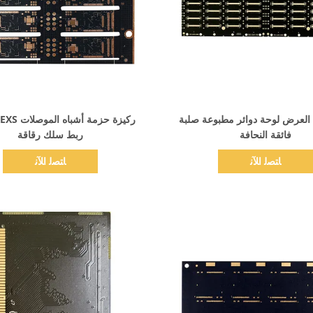
اظهر التفاصيل
اظهر التفاصيل
خط العرض لوحة دوائر مطبوعة صلبة
فائقة النحافة
ربط سلك رقاقة
ﺎﺘﺼﻟ ﺍﻶﻧ
ﺎﺘﺼﻟ ﺍﻶﻧ