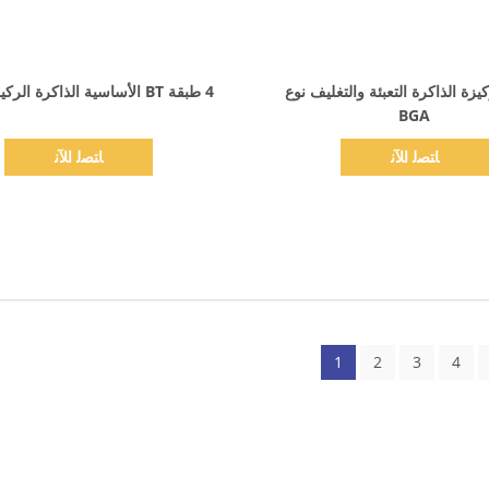
اظهر التفاصيل
اظهر التفاصيل
كيزة الذاكرة التعبئة والتغليف نوع
4 طبقة BT الأساسية الذاكرة الركيزة الإنتاج
BGA
ﺎﺘﺼﻟ ﺍﻶﻧ
ﺎﺘﺼﻟ ﺍﻶﻧ
1
2
3
4