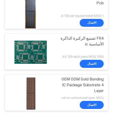
Pcb
US 120-150 per square meter MOQ:1 متر مربع
الاتصال
FR4 تصنيع الركيزة الذاكرة
الأساسية ic
US 0.089-0.109 each piece MOQ:1000 قطعة
الاتصال
OEM ODM Gold Bonding
IC Package Substrate 4
Layer
Depend on customized spec. MOQ:عينة أو الإنتاج الضخم
الاتصال