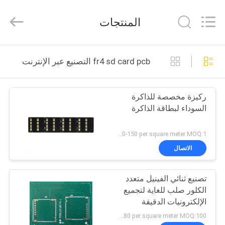
HongRuiXing
(Hubei)
Electronics
المنتجات
Co.,Ltd..
All
Rights
Reserved.
الصفحة
fr4 sd card pcb التصنيع عبر الإنترنت
الرئيسية
ركيزة مخصصة للذاكرة
منتجات
السوداء لبطاقة الذاكرة
معلومات
US 120-150 per square meter MOQ:1 متر مربع
عنا
الاتصال
تصنيع ثنائي الفينيل متعدد
جولة
الكلور صلب للغاية لتجميع
في
الإلكترونيات الدقيقة
المعمل
US 150-180 per square meter MOQ:100 قطعة