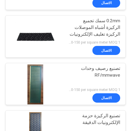
الاتصال
مراقبة
0.2mm سمك تجميع
الجودة
الركيزة أشباه الموصلات
الركيزة تغليف الإلكترونيات
اتصل
الدقيقة
US 120-150 per square meter MOQ:1 متر مربع
بنا
الاتصال
تصنيع رصيف وحدات
أخبار
RF/mmwave
اطلب
US 120-150 per square meter MOQ:1 متر مربع
اقتباس
الاتصال
تصنيع الركيزة حزمة
خريطة
الإلكترونيات الدقيقة
الموقع