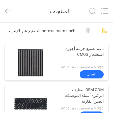
HongRuiXing
(Hubei)
Electronics
المنتجات
Co.,Ltd..
All
Rights
Reserved.
الصفحة
horexs mems pcb التصنيع عبر الإنترنت
الرئيسية
دعم تصنيع حزمة أجهزة
منتجات
استشعار CMOS
معلومات
US 120-150 per square meter MOQ:1 متر مربع
عنا
الاتصال
OEM ODM التغليف
جولة
الركيزة أشباه الموصلات
في
الصين القارية
المعمل
US 120-150 per square meter MOQ:1 متر مربع