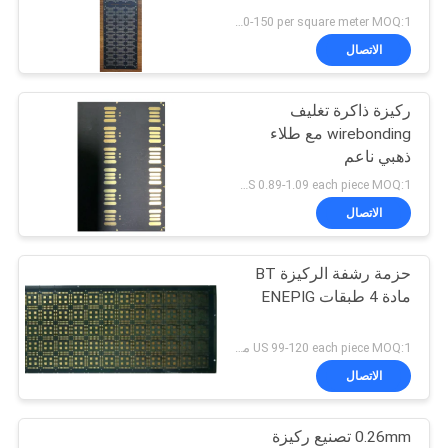
US 120-150 per square meter MOQ:1 متر مربع
PRIVACY
الاتصال
POLICY
ركيزة ذاكرة تغليف
wirebonding مع طلاء
ذهبي ناعم
US 0.89-1.09 each piece MOQ:1 متر مربع
الاتصال
حزمة رشفة الركيزة BT
مادة 4 طبقات ENEPIG
US 99-120 each piece MOQ:1 متر مربع
الاتصال
0.26mm تصنيع ركيزة