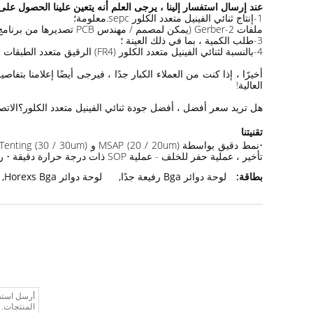
عند إرسال استفسار إلينا ، يرجى العلم أنه يتعين علينا الحصول على
1-إنتاج ثنائي الفينيل متعدد الكلور sepc.معلومة؛
ملفات 2-Gerber (يمكن لمصمم / مهندس PCB تصديرها من برنامج التخطيط الخاص بك ، وكذلك إرسال ملف الحفر إلينا)
3-طلب الكمية ، بما في ذلك العينة ؛
4-بالنسبة لثنائي الفينيل متعدد الكلور (FR4) الرقيق متعدد الطبقات ، يرجى أيضًا تزويدنا بمعلومات تراكم الطبقات ؛
العالية!
هل تريد سعر أفضل ، أفضل جودة ثنائي الفينيل متعدد الكلور؟الاتصال Horexs ال
تقنيتنا
•
تأخير ، عملية حفر للخلف - عملية SOP ذات درجة حرارة دقيقة • ركيزة عالية الجودة وموثوقية • سرعة التسليم: لا حاجة للفيلم ، لا الاستعانة بمصادر خارجية • تكلفة تشغيل تنافسية منخفضة
بطاقة:
لوحة دوائر Bga رفيعة جدًا
,
لوحة دوائر Horexs Bga
,