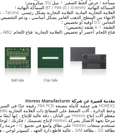
مساحة / عرض الخط الصغير: 1 ميل (35 ميكرومتر)
السماكة النهائية: BT / FR4 (0.1-0.4mm) السماكة النهائية ؛
العلامة التجارية المادية: العلامة التجارية بشكل رئيسي: SHENGYI ، Mitsubishi (BT-FR4) ، mitsuiseiki ، OhmegaPly ، Ticer ، AMC ، Isola ، AGC ، Neclo ، Rogers ، Taconic ، آخرون ؛
الانتهاء من السطح: الذهب الغامر بشكل أساسي ، ودعم التخصيص مثل OSP / الفضة الغمر ، والقصدير ، وا
النحاس: 0.5 أوقية أو تخصيص ؛
الطبقة: 1-6 طبقة (تخصيص) ؛
قناع اللحام: أخضر أو ​​تخصيص (العلامة التجارية: قناع اللحام: TAIYO INK ، ABQ)
مقدمة قصيرة عن شركة Horexs Manufacturer
:
وخط الدائرة ، آلات الضغط على الصفائح ذات العلامة التجارية Mekki ، جودة تنتج أكثر من 99.7٪ ، نوعية مستقرة جدا guaratnee!مرحبا بكم لزيارتنا للتحقق من ذلك أيضا!
معظم آلات إنتاج Horexs من اليابان ، دقة عالية للإنتاج ، إنها أيضًا سبب ضمان الجودة المستقر!
مرحبًا بجهة الاتصال بشركة Horexs لإنتاج تصميمك / فكرتك / لوحات ثنائي الفينيل متعدد الكلور ، تصميم التخطيط الخاص بك.
بطاقة SD ، بطاقة SIM ، عالية قاطع دارة الجهد ، كمبيوتر لوحي ، هوائي إلكتروني ، بطاقة ، ميكروفون ، تقنية بصرية ثلاثية الأبعاد.