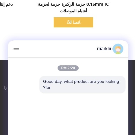
اظهر التفاصيل
0.15mm IC حزمة الركيزة حزمة لحزمة
دعم إنتا
أشباه الموصلات
ﺎﺘﺼﻟ ﺍﻶﻧ
markliu
2:20 PM
Good day, what product are you looking 
اتصل بنا
for?
حول نا
HongRuiXing (Hubei)
Electronics Co.,Ltd.
مقاطعة boluo yangchun بلدة
قرية tangjiao
86-0752-6166099