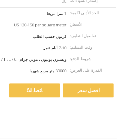
إصدار الشهادات:
UL
الحد الأدنى لكمية:
1 مترا مربعا
الأسعار:
US 120-150 per square meter
تفاصيل التغليف:
كرتون حسب الطلب
وقت التسليم:
7-10 أيام عمل
شروط الدفع:
ويسترن يونيون ، موني جرام ، T / T ، L / C.
القدرة على العرض:
30000 متر مربع شهريا
افضل سعر
ﺎﺘﺼﻟ ﺍﻶﻧ