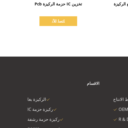
اظهر التفاصيل
لتجارية BT تصنيع الركيزة
تخزين IC حزمة الركيزة Pcb
ﺎﺘﺼﻟ ﺍﻶﻧ
الاقسام
 الانتاج
الركيزة بغا
OEM
ركيزة حزمة IC
R & 
ركيزة حزمة رشفة