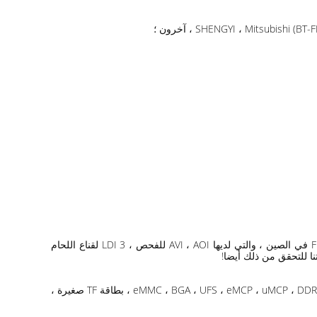
HOREXS هي عملية كاملة مصنعة FR4 PCB رفيعة جدًا في الصين ، وهي أيضًا واحدة من الشركات المصنعة الشهيرة لـ FR4 PCB (IC Susbtrate) في الصين ، والتي لديها AVI ، AOI للفحص ، 3 LDI لقناع اللحام
تستخدم منتجات Horexs على نطاق واسع في تجميع IC / حزمة ركيزة IC ، البطاقة الذكية ، بطاقة IC ، Micro SD ، حزمة المستشعر ، eMMC ، BGA ، UFS ، eMCP ، uMCP ، DDR4 ، MEMS ، بطاقة TF صغيرة ،