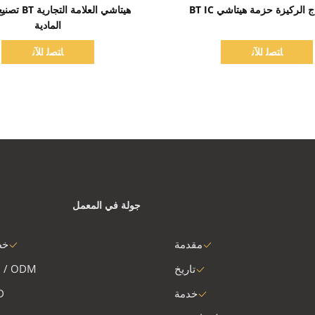
اظهر التفاصيل
اظهر التفاصيل
ج الركيزة حزمة هيتاشي BT IC
هيتاشي العلامة ا
المادية
ﺎﺘﺼﻟ ﺍﻶﻧ
ﺎﺘﺼﻟ ﺍﻶﻧ
جولة في المعمل
مقدمة
خط
تاريخ
 / ODM
خدمة
D