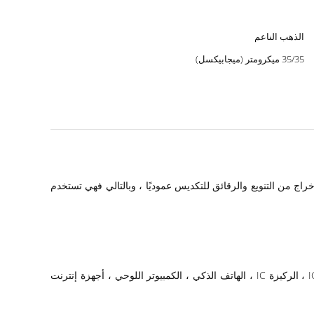
الذهب الناعم
35/35 ميكرومتر (ميجابيكسل)
اج من التنويع والرقائق للتكديس عموديًا ، وبالتالي فهي تستخدم
: حزمة شبه ، أشباه موصلات ، كمبيوتر سطح المكتب والكمبيوتر المحمول ، الخادم ، SSD ، بطاقات الرسوم ، أشباه الموصلات ، حزمة IC ، الركيزة IC ، الهاتف الذكي ، الكمبيوتر اللوحي ، أجهزة إنترنت