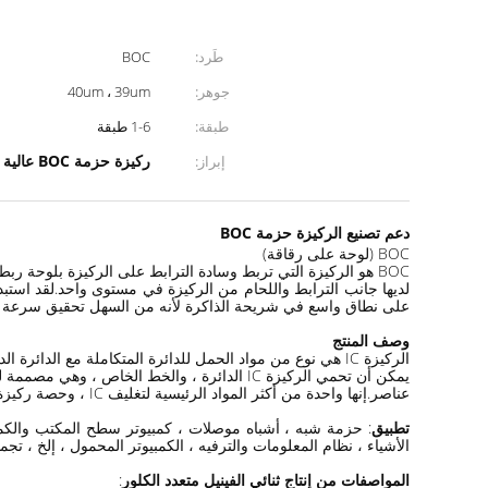
طَرد:
BOC
جوهر:
40um ، 39um
طبقة:
1-6 طبقة
ركيزة حزمة BOC عالية السرعة
إبراز:
دعم تصنيع الركيزة حزمة BOC
BOC (لوحة على رقاقة)
BOC هو الركيزة التي تربط وسادة الترابط على الركيزة بلوحة ربط الرقاقة باستخدام ربط الأسلاك من خلال الفتحة المركزية.
لديها جانب الترابط واللحام من الركيزة في مستوى واحد.لقد استبد
على نطاق واسع في شريحة الذاكرة لأنه من السهل تحقيق سرعة عال
وصف المنتج
الركيزة IC هي نوع من مواد الحمل للدائرة المتكاملة مع الدائرة الداخلية لتوصيل الرقائق و PCBS.بالإضافة إلى ذلك،
يمكن أن تحمي الركيزة IC الدائرة ، والخط الخاص ، وهي مصممة لتبديد الحرارة وتعمل وحدة موحدة من IC
عناصر.إنها واحدة من أكثر المواد الرئيسية لتغليف IC ، وحصة ركيزة IC.
تطبيق
الأشياء ، نظام المعلومات والترفيه ، الكمبيوتر المحمول ، إلخ ، تجميع IC ، تخزين IC الفرع
المواصفات من إنتاج ثنائي الفينيل متعدد الكلور
: