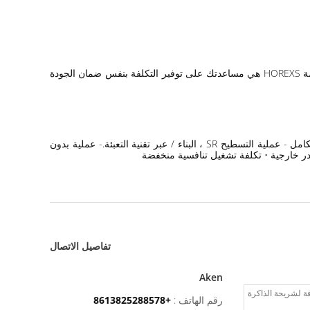
أخيرًا ، إذا كنت من العملاء الكبار جدًا ، فيرجى أيضًا إعلامنا بتفاصيل الطلب الخاص بك ، كما يمكن أن تدعم Horexs دعمك الفني إذا احتجت! مهمة HOREXS هي مساعدتك على توفير التكلفة بنفس ضمان الجودة
نمط دقيق بواسطة MSAP (20 / 20um) و Tenting (30 / 30um) • خيار تقني مختلف قابل للتطبيق - تقنية رقيقة أساسية - تشطيب السطح بالكامل - عملية التسطيح SR ، البناء / عبر تقنية التعبئة.- عملية بدون
تفاصيل الاتصال
Aken
رقم الهاتف :
+8613825288578