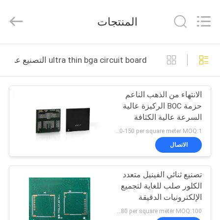
HongRuiXing
(Hubei)
Electronics
المنتجات
Co.,Ltd..
All
Rights
Reserved.
الصفحة
ultra thin bga circuit board التصنيع عبر الإنترنت
الرئيسية
الانتهاء من الذهب الناعم
منتجات
حزمة BOC الركيزة عالية
السرعة عالية الكثافة
معلومات
لشريحة الذاكرة
US 120-150 per square meter MOQ:1 مترا مربعا
عنا
الاتصال
تصنيع ثنائي الفينيل متعدد
جولة
الكلور صلب للغاية لتجميع
في
الإلكترونيات الدقيقة
المعمل
US 150-180 per square meter MOQ:100 قطعة