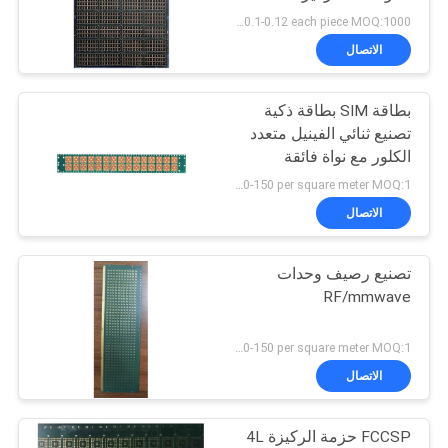
US 0.1-0.12 each piece MOQ:1000 قطعة
PRIVACY
الاتصال
POLICY
بطاقة SIM بطاقة ذكية
تصنيع ثنائي الفينيل متعدد
الكلور مع نواة فائقة
النحافة
US 120-150 per square meter MOQ:1 متر مربع
الاتصال
تصنيع رصيف وحدات
RF/mmwave
US 120-150 per square meter MOQ:1 متر مربع
الاتصال
FCCSP حزمة الركيزة 4L