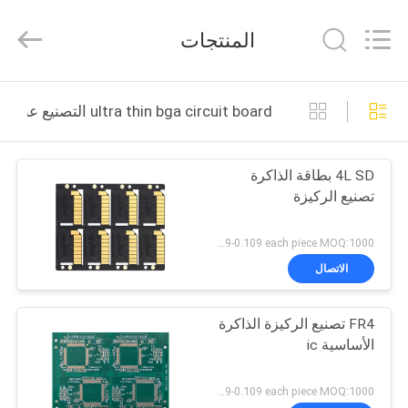
HongRuiXing
(Hubei)
Electronics
المنتجات
Co.,Ltd..
All
Rights
Reserved.
الصفحة
ultra thin bga circuit board التصنيع عبر الإنترنت
الرئيسية
4L SD بطاقة الذاكرة
منتجات
تصنيع الركيزة
معلومات
US 0.089-0.109 each piece MOQ:1000 قطعة
عنا
الاتصال
FR4 تصنيع الركيزة الذاكرة
جولة
الأساسية ic
في
المعمل
US 0.089-0.109 each piece MOQ:1000 قطعة