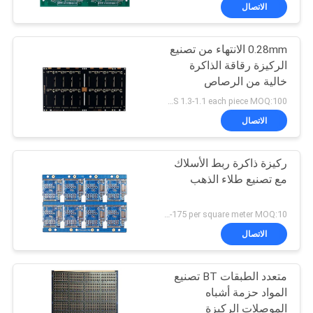
الاتصال
مراقبة
0.28mm الانتهاء من تصنيع
الجودة
الركيزة رقاقة الذاكرة
خالية من الرصاص
اتصل
US 1.3-1.1 each piece MOQ:100 قطعة
بنا
الاتصال
ركيزة ذاكرة ربط الأسلاك
أخبار
مع تصنيع طلاء الذهب
اطلب
US 160-175 per square meter MOQ:10 متر مربع
اقتباس
الاتصال
متعدد الطبقات BT تصنيع
خريطة
المواد حزمة أشباه
الموقع
الموصلات الركيزة