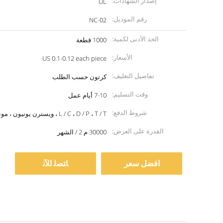
إصدار الشهادات:
UL
رقم الموديل:
NC-02
الحد الأدنى لكمية:
1000 قطعة
الأسعار:
US 0.1-0.12 each piece
تفاصيل التغليف:
كرتون حسب الطلب
وقت التسليم:
7-10 أيام عمل
شروط الدفع:
L / C ، D / P ، T / T ، ويسترن يونيون ، موني جرام
القدرة على العرض:
30000 م 2 / الشهر
افضل سعر
ﺎﺘﺼﻟ ﺍﻶﻧ