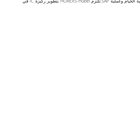
Factory-Hubei أكثر من 60000 متر مربع ، والتي استثمرت أكثر من 300 مليون دولار أمريكي.سعة الركيزة IC 600000 متر مربع / السنة ، عملية الخيام وعملية SAP.تلتزم HOREXS-Hubei بتطوير ركيزة IC في