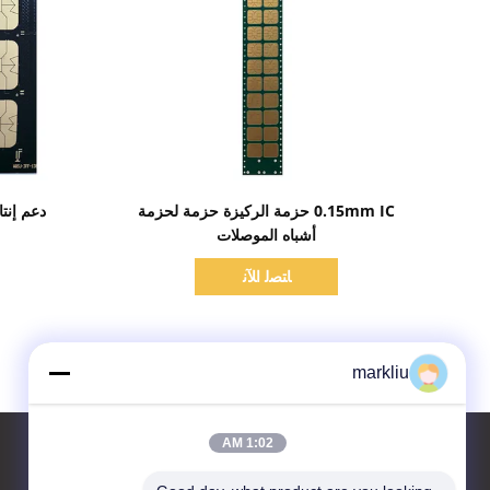
اظهر التفاصيل
0.15mm IC حزمة الركيزة حزمة لحزمة
دعم إنتا
أشباه الموصلات
ﺎﺘﺼﻟ ﺍﻶﻧ
markliu
1:02 AM