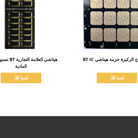
اظهر التفاصيل
اظهر التفاصيل
ج الركيزة حزمة هيتاشي BT IC
هيتاشي العلامة ا
المادية
ﺎﺘﺼﻟ ﺍﻶﻧ
ﺎﺘﺼﻟ ﺍﻶﻧ