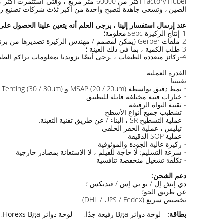
الصين ، وتسعى جاهدة لتصبح واحدة من أكبر ثلاث شركات تصنيع ركائز IC في الصين ، وتسعى جاهدة لتصبح مصنعًا عالميًا للوحة IC في
عند إرسال استفسار إلينا ، يرجى العلم أنه يتعين علينا الحصول على
1-إنتاج الركيزة sepc.معلومة؛
2-ملفات Gerber (يمكن لمصمم / مهندس الركيزة تصديرها من برنامج التخطيط الخاص بك ، وكذلك إرسال ملف الحفر إلينا)
3-طلب الكمية ، بما في ذلك العينة ؛
4-ركائز متعددة الطبقات ، يرجى أيضًا تزويدنا بمعلومات تراكم الطبقات ؛
القدرة العملية
تقنيتنا
• نمط دقيق بواسطة MSAP (20 / 20um) و Tenting (30 / 30um)
• خيارات فنية مختلفة قابلة للتطبيق
- تقنية النواة الرقيقة
- تشطيب جميع أنواع الأسطح
- عملية التسطيح SR ، البناء / عن طريق تقنية التعبئة.
- تيليس ، عملية الحفر الخلفي
- عملية SOP الدقيقة
• ركيزة عالية الجودة والموثوقية
• سرعة التسليم: لا حاجة للفيلم ، لا الاستعانة بمصادر خارجية
• تكلفة تشغيل منخفضة تنافسية
دعم الشحن:
دي إتش إل / يو بي إس / فيديكس ؛
عن طريق الجو؛
تخصيص سريع (DHL / UPS / Fedex)
بطاقة:
لوحة دوائر Bga رفيعة جدًا
,
لوحة دوائر Horexs Bga
,