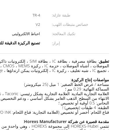
طبقة عازلة:
TR-4
خصائص مثبطات اللهب:
V2
تكنيك المعالجة:
احباط الالكتروليتى
تصنيع الركيزة الدقيقة للتغ
إبراز:
تطبيق
، تجميع IC ، شبه تغليف ، ركيزة IC ، إلكترونيات يمكن ارتداؤها ، Nand / Flash Memory spackage ؛
مواصفات إنتاج الركيزة
:
مساحة / عرض الخط الصغير: 1 ميل (25 ميكرومتر)
السماكة النهائية: 0.29 مم ؛
العلامة التجارية المادية: العلامة التجارية بشكل رئيسي: SHENGYI ، Mitsubishi (BT-FR4) ، mitsuiseiki ، OhmegaPly ، Ticer ، AMC ، Isola ، AGC ، Neclo ، Rogers ، Taconic ، آخرون ؛
الانتهاء من السطح: الذهب الغامر بشكل أساسي ، ودعم التخصيص مثل OSP / الفضة الغمر ، والقصدير ، وا
النحاس: 0.5 أوقية أو تخصيص ؛
الطبقة: 4 طبقات (تخصيص) ؛
قناع اللحام: أخضر أو ​​تخصيص (العلامة التجارية: قناع اللحام: TAIYO INK)
مقدمة قصيرة عن شركة Horexs Manufacturer
: