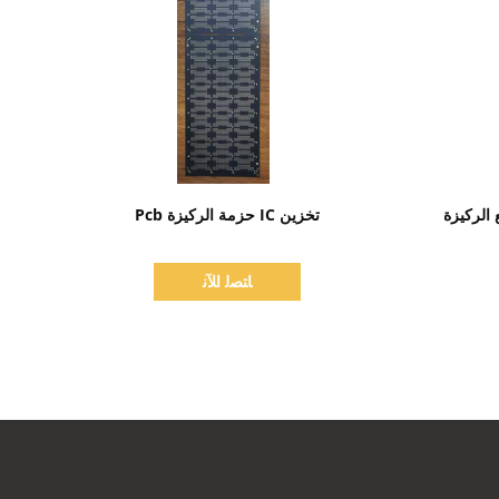
اظهر التفاصيل
لتجارية BT تصنيع الركيزة
تخزين IC حزمة الركيزة Pcb
ﺎﺘﺼﻟ ﺍﻶﻧ