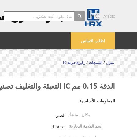
مجموعة هوريك
Arabic
search
اطلب اقتباس
منزل
/
المنتجات
/
ركيزة حزمة IC
الدقة 0.15 مم IC التعبئة والتغليف تصنيع الركيزة 4 طبقة معالجة احباط كهربائيا
المعلومات الأساسية
مكان المنشأ:
الصين
اسم العلامة التجارية:
Horexs