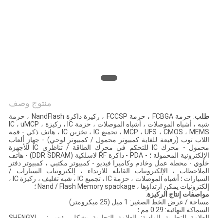
PRIVACY
POLICY
منتوج وصف
طلب
: حزمة FCBGA ، حزمة FCCSP ، ركيزة ذاكرة NandFlash ، حزمة
شبه ، أشباه الموصلات ، أشباه الموصلات ، حزمة IC ، ركيزة IC ، uMCP ،
MCP ، UFS ، CMOS ، MEMS ، تجميع IC ، تخزين IC ، هاتف ذكي - قمة
اللاب توب (رفيعة للغاية كمبيوتر محمول / كمبيوتر لوحي) - جهاز ألعاب
محمول - محرك IC للتحكم في محرك الطاقة / تناظري IC للأجهزة
الإلكترونية المحمولة ؛ - PDA - ذاكرة RF لاسلكية (DDR SDRAM) - هاتف
خلوي - محطة عمل وخادم وكاميرا فيديو - كمبيوتر مكتبي ، كمبيوتر دفتر
الملاحظات ، الإلكترونيات القابلة للارتداء ، إلكترونيات السيارات /
السيارات ؛ أشباه الموصلات ، حزمة IC ، تجميع IC ، شبه تغليف ، ركيزة IC ،
إلكترونيات يمكن ارتداؤها ، Nand / Flash Memory spackage ؛
مواصفات إنتاج الركيزة
:
مساحة / عرض الخط الصغير: 1 ميل (25 ميكرومتر)
السماكة النهائية: 0.29 مم ؛
العلامة التجارية المادية: العلامة التجارية بشكل رئيسي: SHENGYI ،