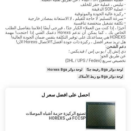
- تيليس ، عملية حفر للخلف
- عملية SOP الدقيقة
• ركيزة عالية الجودة والموثوقية
• سرعة التسليم: لا حاجة للفيلم ، لا الاستعانة بمصادر خارجية
• تكلفة تشغيل منخفضة تنافسية
أخيرًا ، إذا كنت من العملاء الكبار جدًا ، فيرجى أيضًا إعلامنا بتفاصيل الطلب
الخاص بك ، كما يمكن أن تدعم Horexs دعمك الفني إذا احتجت! مهمة
HOREXS هي مساعدتك على توفير التكلفة بنفس ضمان الجودة العالية!
هل تريد سعر أفضل ، ركيزة ذات جودة أفضل؟الاتصال Horexs الآن!
دعم الشحن:
دي إتش إل / يو بي إس / فيديكس ؛
عن طريق الجو؛
تخصيص سريع (DHL / UPS / Fedex)
لوحة دوائر Bga رفيعة جدًا
لوحة دوائر Horexs Bga
لوحة دوائر Bga مع ربط الأسلاك
احصل على افضل سعر ل
تصنيع الركيزة حزمة أشباه الموصلات
FCCSP في HOREXS