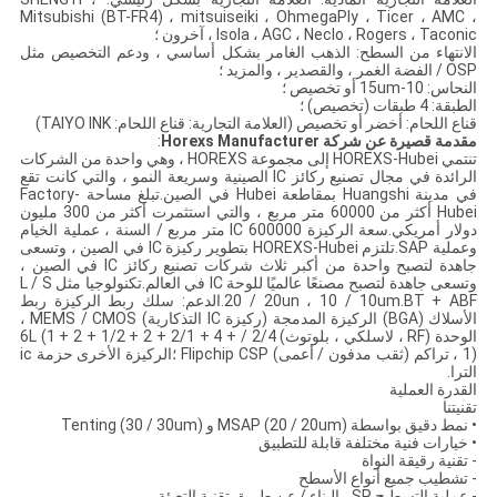
Mitsubishi (BT-FR4) ، mitsuiseiki ، OhmegaPly ، Ticer ، AMC ،
Isola ، AGC ، Neclo ، Rogers ، Taconic ، آخرون ؛
الانتهاء من السطح: الذهب الغامر بشكل أساسي ، ودعم التخصيص مثل
OSP / الفضة الغمر ، والقصدير ، والمزيد ؛
النحاس: 10-15um أو تخصيص ؛
الطبقة: 4 طبقات (تخصيص) ؛
قناع اللحام: أخضر أو ​​تخصيص (العلامة التجارية: قناع اللحام: TAIYO INK)
مقدمة قصيرة عن شركة Horexs Manufacturer
:
تنتمي HOREXS-Hubei إلى مجموعة HOREXS ، وهي واحدة من الشركات
الرائدة في مجال تصنيع ركائز IC الصينية وسريعة النمو ، والتي كانت تقع
في مدينة Huangshi بمقاطعة Hubei في الصين.تبلغ مساحة Factory-
Hubei أكثر من 60000 متر مربع ، والتي استثمرت أكثر من 300 مليون
دولار أمريكي.سعة الركيزة IC 600000 متر مربع / السنة ، عملية الخيام
وعملية SAP.تلتزم HOREXS-Hubei بتطوير ركيزة IC في الصين ، وتسعى
جاهدة لتصبح واحدة من أكبر ثلاث شركات تصنيع ركائز IC في الصين ،
وتسعى جاهدة لتصبح مصنعًا عالميًا للوحة IC في العالم.تكنولوجيا مثل L / S
20 / 20un ، 10 / 10um.BT + ABF.الدعم: سلك ربط الركيزة ربط
الأسلاك (BGA) الركيزة المدمجة (ركيزة IC التذكارية) MEMS / CMOS ،
الوحدة (RF ، لاسلكي ، بلوتوث) 2/4 / 6L (1 + 2 + 1/2 + 2 + 2/1 + 4 +
1) ، تراكم (ثقب مدفون / أعمى) Flipchip CSP ؛الركيزة الأخرى حزمة ic
الترا.
القدرة العملية
تقنيتنا
• نمط دقيق بواسطة MSAP (20 / 20um) و Tenting (30 / 30um)
• خيارات فنية مختلفة قابلة للتطبيق
- تقنية رقيقة النواة
- تشطيب جميع أنواع الأسطح
- عملية التسطيح SR ، البناء / عن طريق تقنية التعبئة.