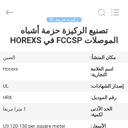
HongRuiXing
(Hubei)
Electronics
Co.,Ltd..
All
ركيزة حزمة IC
Rights
Reserved.
تصنيع الركيزة حزمة أشباه
الصفحة
الموصلات FCCSP في HOREXS
الرئيسية
منتجات
مكان المنشأ:
الصين
اسم العلامة
Horexs
معلومات
التجارية:
عنا
إصدار الشهادات:
UL
رقم الموديل:
HRX
جولة
الحد الأدنى
1 مترا مربعا
في
لكمية:
المعمل
الأسعار:
US 120-150 per square meter