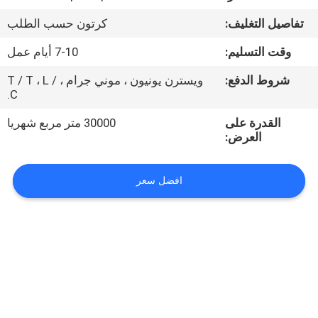
تفاصيل التغليف:
كرتون حسب الطلب
مراقبة
وقت التسليم:
7-10 أيام عمل
الجودة
شروط الدفع:
ويسترن يونيون ، موني جرام ، T / T ، L /
C.
اتصل
القدرة على
30000 متر مربع شهريا
بنا
العرض:
أخبار
افضل سعر
اطلب
اقتباس
خريطة
الموقع