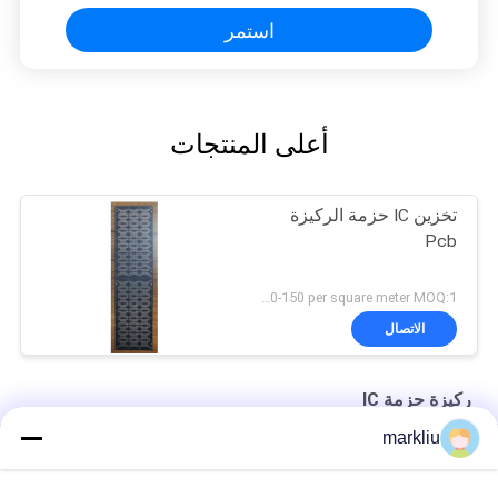
استمر
أعلى المنتجات
تخزين IC حزمة الركيزة
Pcb
US 120-150 per square meter MOQ:1 متر مربع
الاتصال
ركيزة حزمة IC
markliu
هيتاشي العلامة التجارية BT تصنيع الركيزة المادية
دعم إنتاج الركيزة حزمة هيتاشي BT IC