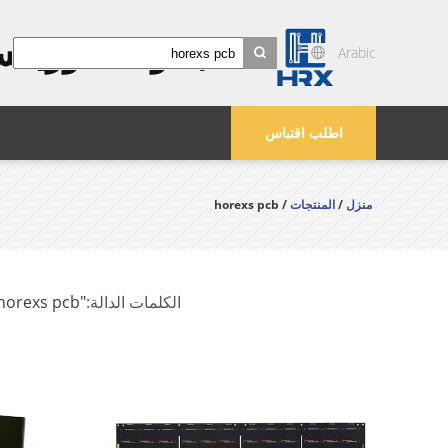
مجموعة هوريك
Arabic
search
اطلب اقتباس
منزل
/
المنتجات
/ horexs pcb
الكلمات الدالة:
"horexs pcb"