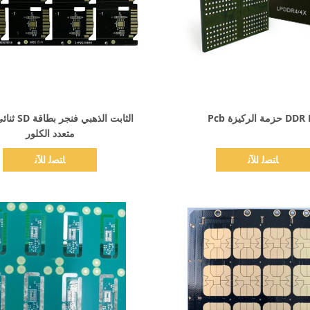
اظهر التفاصيل
اظهر التفاصيل
 حزمة الركيزة Pcb
الثابت الذهبي 
متعدد الكلور
ﺎﺘﺼﻟ ﺍﻶﻧ
ﺎﺘﺼﻟ ﺍﻶﻧ