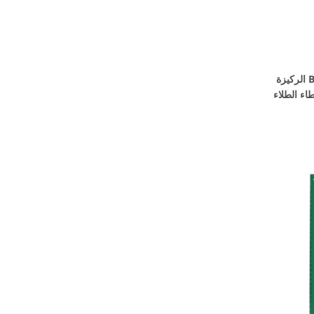
Horexs 0.2mm سمك حزمة BGA الركيزة
اء الطلاء