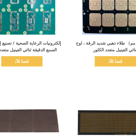
اظهر التفاصيل
اظهر التفاصيل
0.1-0.4 مم） طلاء ذهبي شديد الرقة ، لوح
إلكترونيات الرعاية الصحية / تصنيع إ
نائي الفينيل متعدد الكلور
السمع الدقيقة ثنائي الفينيل متعدد
ﺎﺘﺼﻟ ﺍﻶﻧ
ﺎﺘﺼﻟ ﺍﻶﻧ