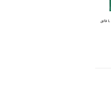
0.1 مم 0.4 مم سمك L / S 35um فائق