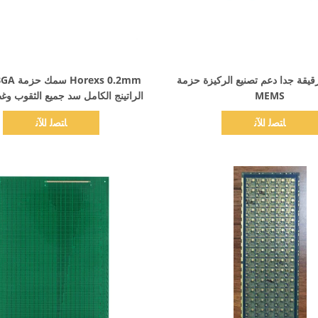
اظهر التفاصيل
اظهر التفاصيل
HORE رقيقة جدا دعم تصنيع الركيزة حزمة
MEMS
الراتينج الكامل سد جميع الثقوب وغط
ﺎﺘﺼﻟ ﺍﻶﻧ
ﺎﺘﺼﻟ ﺍﻶﻧ