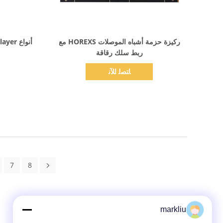
اظهر التفاصيل
ركيزة حزمة أشباه الموصلات HOREXS مع
ربط سلك رقاقة
ﺎﺘﺼﻟ ﺍﻶﻧ
7
8
markliu