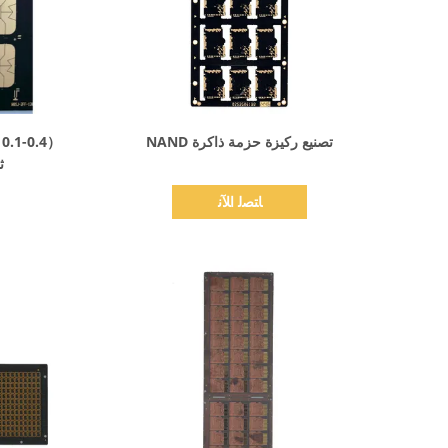
اظهر التفاصيل
تصنيع ركيزة حزمة ذاكرة NAND
（
ث
ﺎﺘﺼﻟ ﺍﻶﻧ