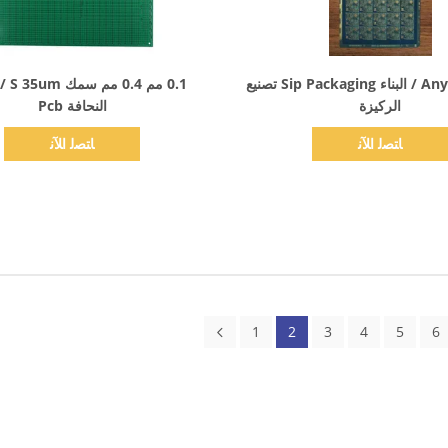
اظهر التفاصيل
اظهر التفاصيل
أنواع Anylayer / البناء Sip Packaging تصنيع
الركيزة
النحافة Pcb
ﺎﺘﺼﻟ ﺍﻶﻧ
ﺎﺘﺼﻟ ﺍﻶﻧ
1
2
3
4
5
6