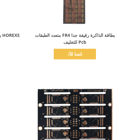
اظهر التفاصيل
بطاقة الذاكرة رقيقة جدا FR4 متعدد الطبقات
XS
Pcb للتغليف
ﺎﺘﺼﻟ ﺍﻶﻧ