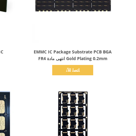
اظهر التفاصيل
EMMC IC Package Substrate PCB BGA
DDR IC
Gold Plating 0.2mm انتهى مادة FR4
ﺎﺘﺼﻟ ﺍﻶﻧ