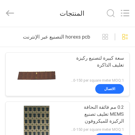
HongRuiXing
(Hubei)
Electronics
المنتجات
Co.,Ltd..
All
Rights
Reserved.
الصفحة
horexs pcb التصنيع عبر الإنترنت
الرئيسية
سعة كبيرة لتصنيع ركيزة
منتجات
تغليف الذاكرة
معلومات
US 120-150 per square meter MOQ:1 متر مربع
عنا
الاتصال
0.2 مم فائقة النحافة
جولة
MEMS تغليف تصنيع
في
الركيزة للميكروفون
والإلكترونيات الدقيقة
المعمل
US 120-150 per square meter MOQ:1 متر مربع