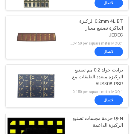
الاتصال
مراقبة
0.2mm 4L BT الركيزة
الجودة
الذاكرة تصنيع معيار
JEDEC
اتصل
US 120-150 per square meter MOQ:1 متر مربع
بنا
الاتصال
برايت جولد 0.2 مم تصنيع
أخبار
الركيزة متعدد الطبقات مع
AUS308 PSR
اطلب
US 120-150 per square meter MOQ:1 متر مربع
اقتباس
الاتصال
QFN حزمة مجسات تصنيع
خريطة
الركيزة الداعمة
الموقع